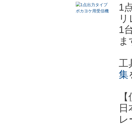
1
リ
1
ま
工
集
【
日
レ