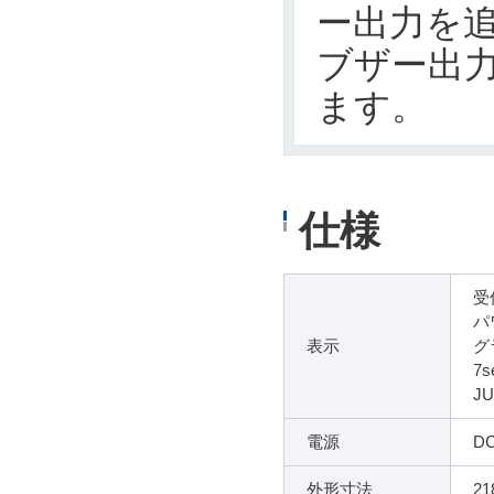
ー出力を
ブザー出
ます。
仕様
受
パ
表示
グ
7
J
電源
DC
外形寸法
2