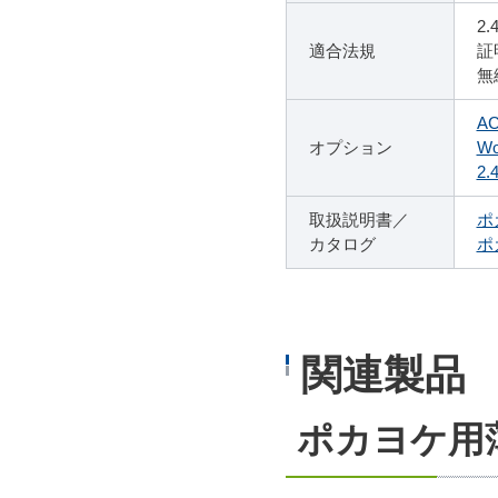
2
適合法規
証
無
A
オプション
Wo
2
取扱説明書／
ポ
カタログ
ポ
関連製品
ポカヨケ用