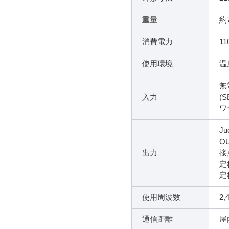
重量
約7
消費電力
1
使用環境
温
無
入力
(
ワ
Ju
O
出力
接
定
定
使用周波数
2,
通信距離
屋