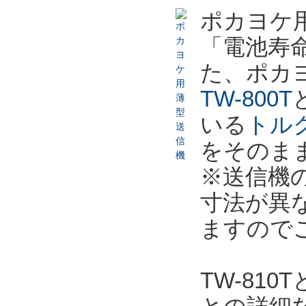
ポカヨケ用
「電池寿命
た、ポカ
TW-800T
いる
トル
をそのま
※送信機
寸法が異
ますので
TW-81