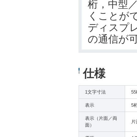
桁，中型
くことが
ディスプレ
の通信が
仕様
1文字寸法
5
表示
5
表示（片面／両
片
面）