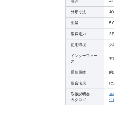
電源
AC
外形寸法
40
重量
5.
消費電力
2
使用環境
温
インターフェー
有
ス
通信距離
約1
適合法規
RS
取扱説明書
生
カタログ
生