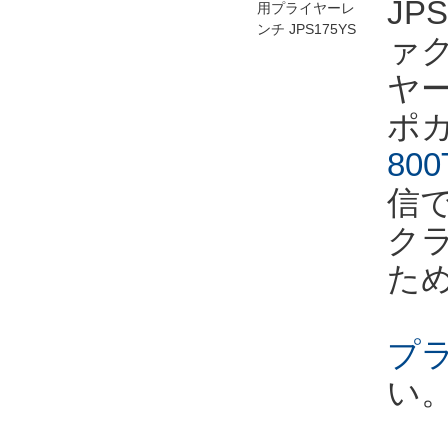
JP
ァ
ヤ
ポ
800
信
ク
た
プ
い