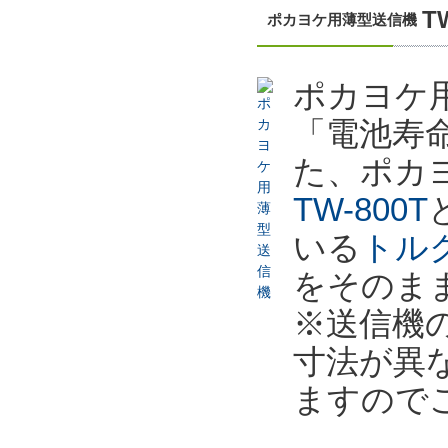
T
ポカヨケ用薄型送信機
ポカヨケ用
「電池寿命
た、ポカ
TW-800T
いる
トル
をそのま
※送信機
寸法が異
ますので