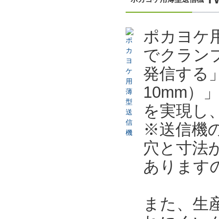
ポカヨケ用
でクラン
発信する
10mm）
を実現し
※送信機
穴と寸法
あります
また、生