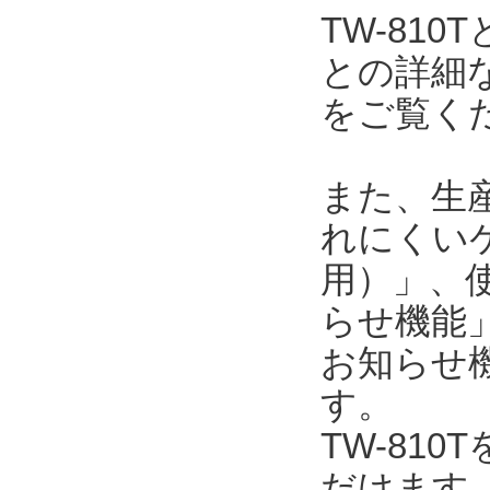
TW-81
との詳細
をご覧く
また、生
れにくい
用）」、使
らせ機能」
お知らせ
す。
TW-81
だけます