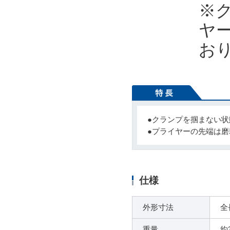
※
ヤ
お
●クランプを掴まない
●プライヤーの先端は
仕様
外形寸法
全
重量
約3