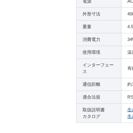
電源
AC
外形寸法
40
重量
4.
消費電力
3
使用環境
温
インターフェー
有
ス
通信距離
約1
適合法規
RS
取扱説明書
生
カタログ
生