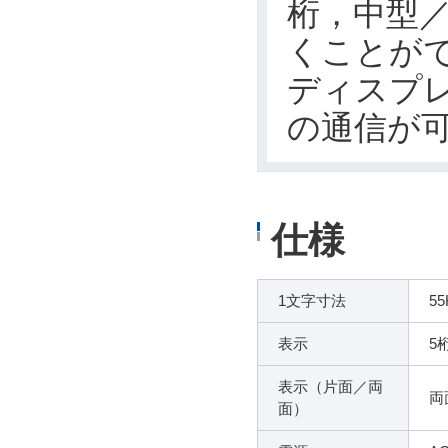
桁，中型
くことが
ディスプレ
の通信が
仕様
1文字寸法
5
表示
5
表示（片面／両
両
面）