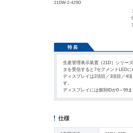
生産管理表示装置［21D］シリー
タを受信すると7セグメントLED
ディスプレイは2項目／3項目／4
す。
ディスプレイには個別IDが0～99
仕様