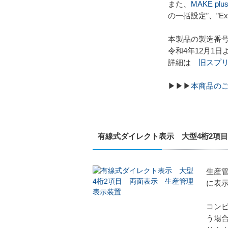
また、
MAKE plu
の一括設定”、”E
本製品の製造番号
令和4年12月1
詳細は
旧スプ
▶▶▶
本商品の
有線式ダイレクト表示 大型4桁2項
生産
に表
コンピ
う場合