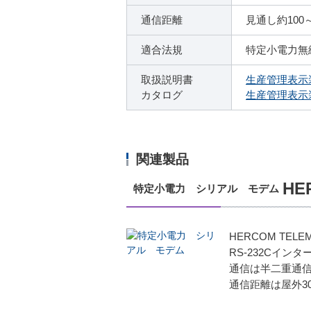
通信距離
見通し約100
適合法規
特定小電力無
取扱説明書
生産管理表示
カタログ
生産管理表示
関連製品
HE
特定小電力 シリアル モデム
HERCOM TE
RS-232Cイ
通信は半二重通
通信距離は屋外30