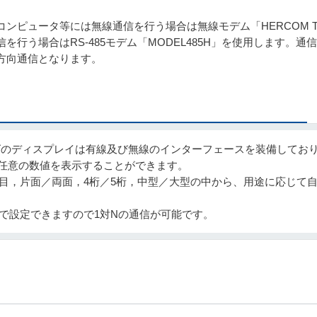
コンピュータ等には無線通信を行う場合は無線モデム「HERCOM TEL
信を行う場合はRS-485モデム「MODEL485H」を使用します
方向通信となります。
ズのディスプレイは有線及び無線のインターフェースを装備してお
に任意の数値を表示することができます。
項目，片面／両面，4桁／5桁，中型／大型の中から、用途に応じて
まで設定できますので1対Nの通信が可能です。