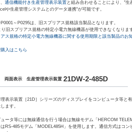
s
、
通信機能付き生産管理表示装置
と組み合わせることにより、”生
xcelや生産管理システムとのデータ連携”が可能です。
P0001～P0295は、旧スプリアス規格該当製品となります。
日より旧スプリアス規格の特定小電力無線機器が使用できなくなりま
リアス規格の特定小電力無線機器に関する使用期限と該当製品のお
ご購入はこちら
21DW-2-485D
目 両面表示 生産管理表示装置
管理表示装置［21D］シリーズのディスプレイをコンピュータ等と
示します。
ュータ等には無線通信を行う場合は無線モデム「HERCOM TELEM
はRS-485モデム「MODEL485H」を使用します。通信方式は