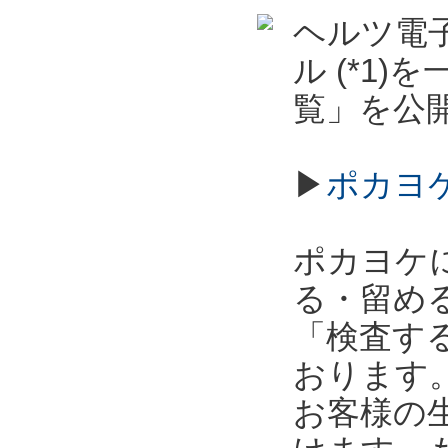
ヘルツ電子
ル (*1
覧」を公
▶
ポカヨ
ポカヨケ
る・留め
「検査す
おります
お客様の