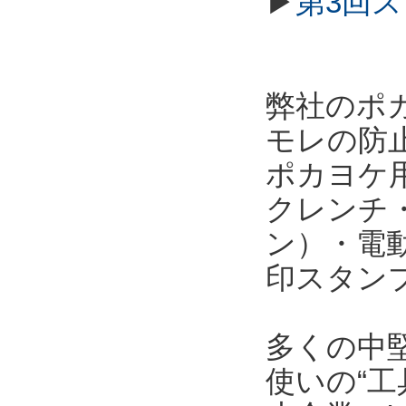
▶
第3回
弊社のポ
モレの防
ポカヨケ
クレンチ
ン）・電
印スタン
多くの中
使いの“工