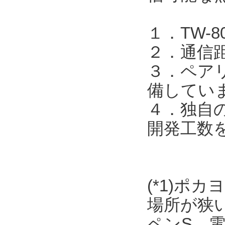
１．TW-
２．通信
３．ペア
備してい
４．独自
開発工数
(*1)ポ
場所が狭
ペンS、