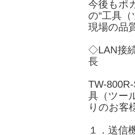
今後もポ
の“工具（
現場の品
◇LAN接
長
TW-80
具（ツー
りのお客
１．送信