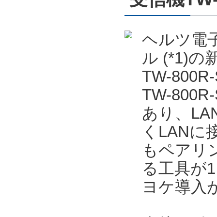
ヘルツ電子
ル (*1
TW-800
TW-80
あり、LA
くLANに
もペアリ
る工具が
ヨケ導入