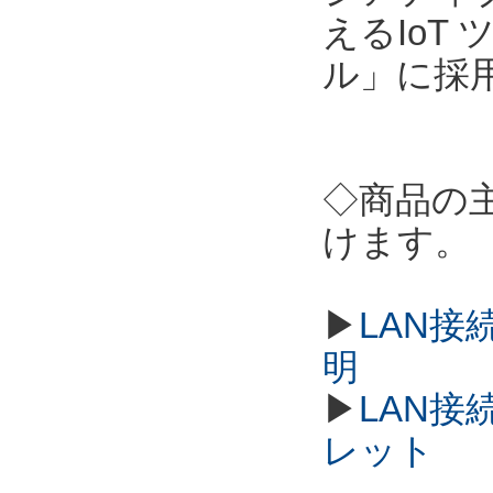
えるIoT
ル」に採
◇商品の
けます。
▶
LAN接
明
▶
LAN接
レット