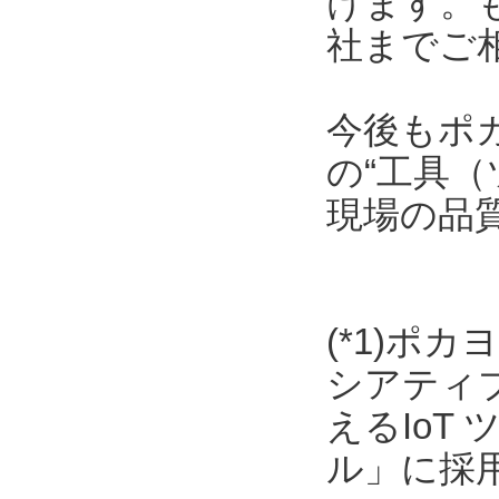
けます。
社までご
今後もポ
の“工具（
現場の品
(*1)ポ
シアティ
えるIoT
ル」に採