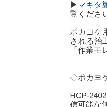
▶
マキタ
覧くださ
ポカヨケ用
される治
「作業モ
◇ポカヨケ
HCP-2
信可能な