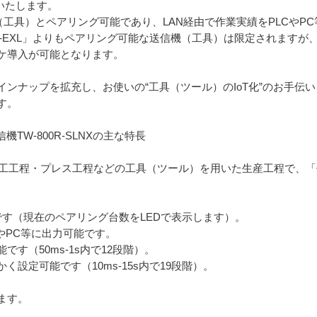
売いたします。
送信機（工具）とペアリング可能であり、LAN経由で作業実績をPLCや
0R-EXL」よりもペアリング可能な送信機（工具）は限定されますが
ケ導入が可能となります。
ンナップを拡充し、お使いの“工具（ツール）のIoT化”のお手伝
す。
TW-800R-SLNXの主な特長
工程・加工工程・プレス工程などの工具（ツール）を用いた生産工程で
です（現在のペアリング台数をLEDで表示します）。
CやPC等に出力可能です。
す（50ms-1s内で12段階）。
設定可能です（10ms-15s内で19段階）。
ます。