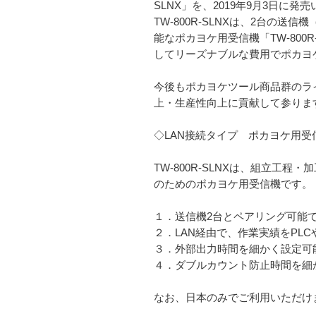
SLNX」を、2019年9月3日に発
TW-800R-SLNXは、2台の
能なポカヨケ用受信機「TW-80
してリーズナブルな費用でポカヨ
今後もポカヨケツール商品群のライ
上・生産性向上に貢献して参りま
◇LAN接続タイプ ポカヨケ用受信機
TW-800R-SLNXは、組立
のためのポカヨケ用受信機です。
１．送信機2台とペアリング可能
２．LAN経由で、作業実績をPL
３．外部出力時間を細かく設定可能で
４．ダブルカウント防止時間を細かく
なお、日本のみでご利用いただけ