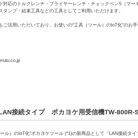
ケ対応のトルクレンチ・プライヤーレンチ・チェックペンS（マー
スタンプ・結束工具などの工具としてご利用いただけます。
ご活用いただいており、お使いの“工具（ツール）のIoT化”のお手
tu.co.jp
LAN接続タイプ ポカヨケ用受信機TW-800R
）のIoT化”ポカヨケツール (*1)の新商品として「LAN接続タイプ