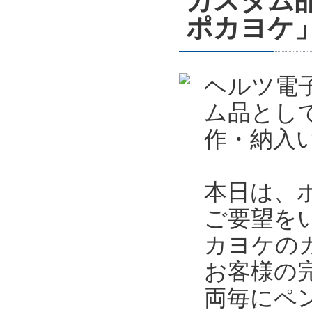
カスタム
ポカヨケ
ヘルツ電
ム品とし
作・納入
本日は、
ご要望を
カヨケの
お客様の
両毎にペ