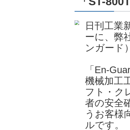
「ST-800
日刊工業新
ーに、弊社
ンガード）
「En-Gu
機械加工
フト・ク
者の安全
うお客様
ルです。