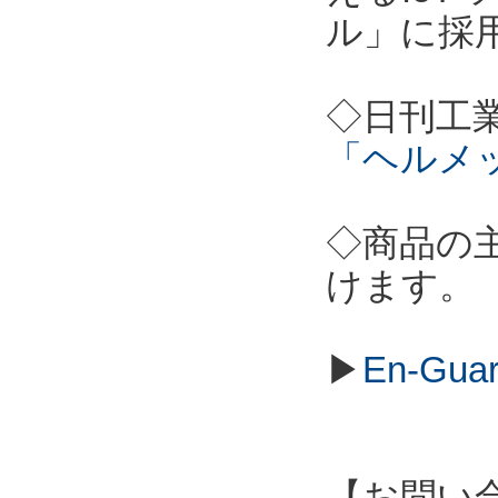
ル」に採
◇日刊工
「ヘルメ
◇商品の
けます。
▶
En-Gu
【お問い