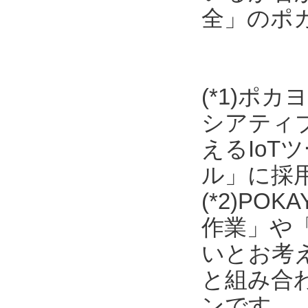
全」のポ
(*1)ポ
シアティ
えるIo
ル」に採
(*2)P
作業」や
いとお考
と組み合わ
ンです。