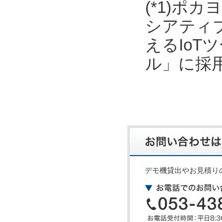
(*1)ポ
シアティ
えるIo
ル」に採
デモ機貸出やお見積り