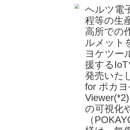
ヘルツ電
程等の生
高所での
ルメット
ヨケツール
援するIoT
発売いた
for ポカヨ
Viewe
の可視化
（POKAYO