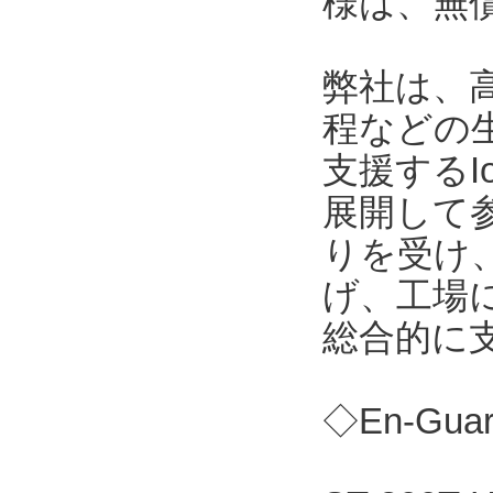
様は、無
弊社は、
程などの
支援する
展開して
りを受け
げ、工場
総合的に
◇En-Gu