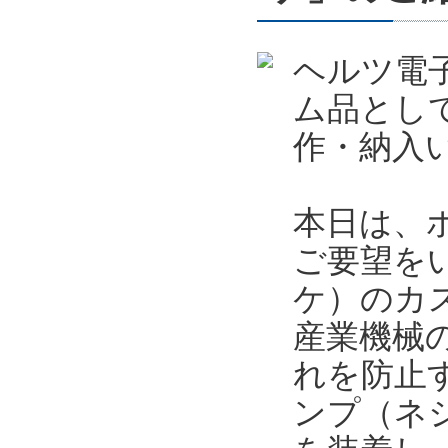
ヘルツ電
ム品とし
作・納入
本日は、
ご要望を
ケ）のカ
産業機械
れを防止
ンプ（ネ