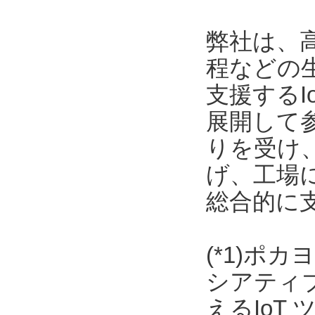
弊社は、
程などの
支援する
展開して
りを受け
げ、工場
総合的に
(*1)ポ
シアティ
えるIoT