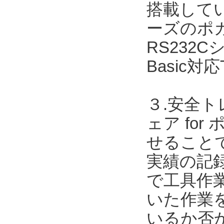
搭載してい
ーズのポカ
RS232Cシ
Basic対
３.安全ト
ェア for
せること
実績の記録
で工具作
いた作業
いるか否