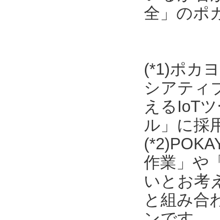
全」のポ
(*1)ポ
シアティ
えるIo
ル」に採
(*2)P
作業」や
いとお考
と組み合わ
ンです。