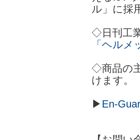
ル」に採
◇日刊工
「ヘルメ
◇商品の
けます。
▶
En-Gu
【お問い