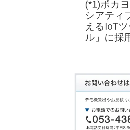
(*1)ポ
シアティ
えるIo
ル」に採
デモ機貸出やお見積り