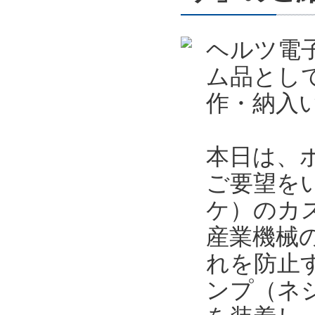
ヘルツ電
ム品とし
作・納入
本日は、
ご要望を
ケ）のカ
産業機械
れを防止
ンプ（ネ