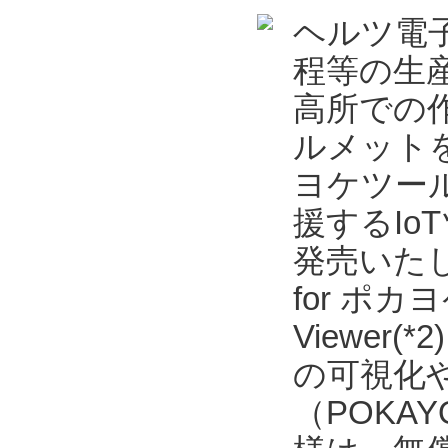
ヘルツ電
程等の生
高所での
ルメット
ヨケツール
援するIoT
発売いた
for ポカヨ
Viewe
の可視化
（POKAYO