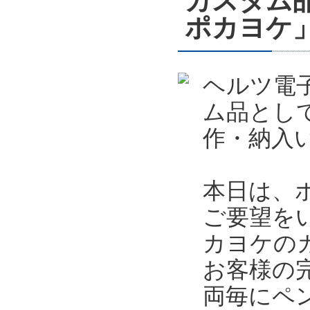
カスタム
ポカヨケ
ヘルツ電
ム品とし
作・納入
本日は、
ご要望を
カヨケの
お客様の
両毎にペ