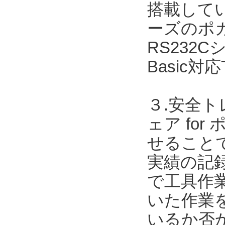
搭載してい
ーズのポカ
RS232Cシ
Basic対
３.安全ト
ェア for
せること
実績の記録
で工具作
いた作業
いるか否