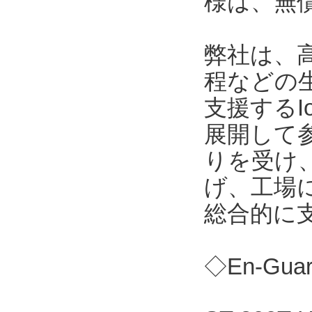
様は、無
弊社は、
程などの
支援する
展開して
りを受け
げ、工場
総合的に
◇En-Gu