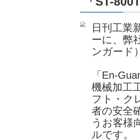
「ST-800
日刊工業新
ーに、弊社
ンガード）
「En-Gu
機械加工
フト・ク
者の安全
うお客様
ルです。