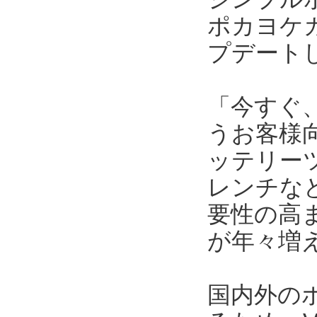
ポカヨケカ
プデートし
「今すぐ
うお客様向
ッテリー
レンチな
要性の高
が年々増
国内外の