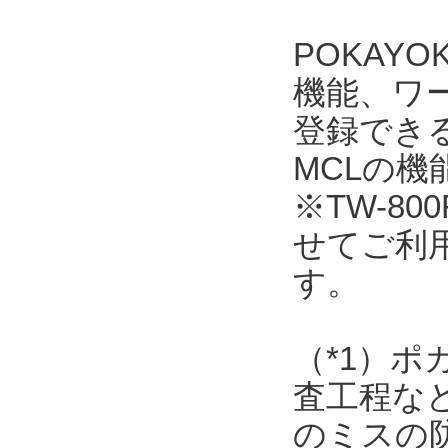
POKAY
機能、ワ
登録できるワ
MCLの
※TW-800
せてご利
す。
（*1）
査工程な
のミスの