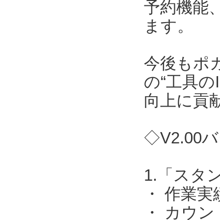
予約機能
ます。
今後もポ
の“工具の
向上に貢
◇V2.0
1.「ス
・ 作業実
・ カウ