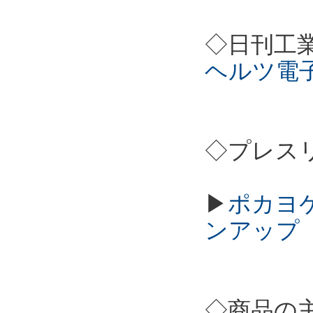
◇日刊工
ヘルツ電
◇プレス
▶
ポカヨケカ
ンアップ
◇商品の