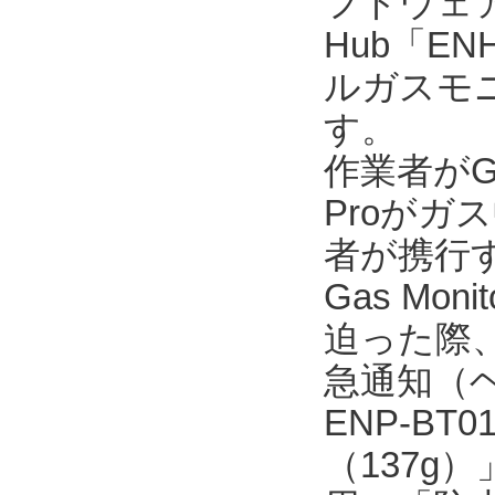
フトウェア「En
Hub「E
ルガスモニタ
す。
作業者がGX
Proが
者が携行するE
Gas M
迫った際、
急通知（
ENP-B
（137g