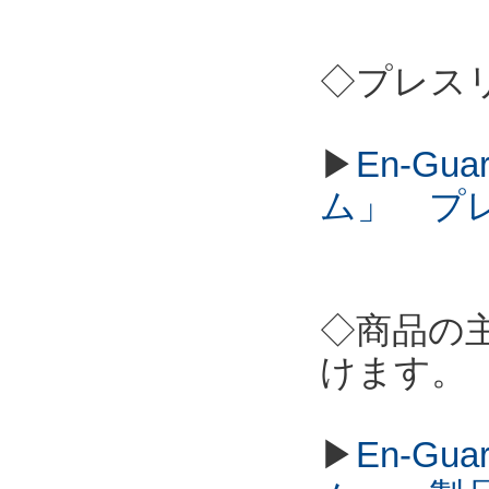
◇プレス
▶
En-G
ム」 プ
◇商品の
けます。
▶
En-G