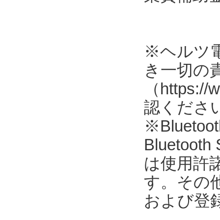
※ヘルツ
き一切の
（https://
認くださ
※Blue
Blueto
は使用許
す。その
および登