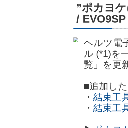
”ポカヨケ
/ EVO
ヘルツ電子
ル (*1
覧」を更
■追加し
・
結束工具
・
結束工