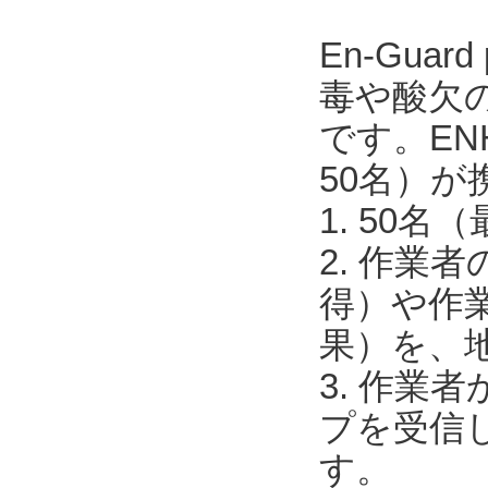
En-Guar
毒や酸欠の
です。EN
50名）が
1. 50
2. 作業
得）や作
果）を、
3. 作
プを受信
す。