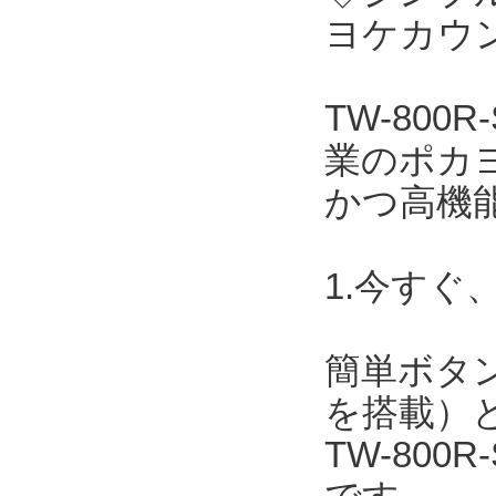
ヨケカウン
TW-800
業のポカ
かつ高機
1.今すぐ
簡単ボタ
を搭載）
TW-800