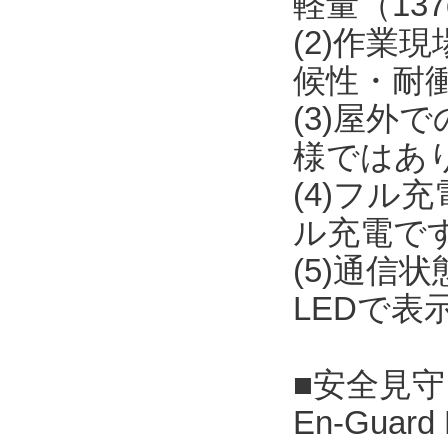
軽量（13
(2)作
候性・耐
(3)屋外
様ではあ
(4)フル
ル充電で
(5)通
LEDで表
■安全見守りソ
En-Guar