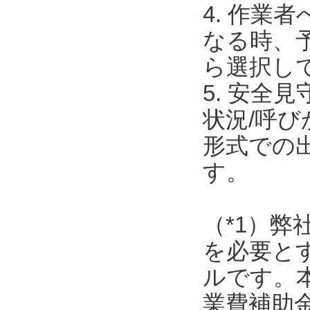
4. 作
なる時、
ら選択し
5. 安全
状況/呼
形式での
す。
（*1）弊
を必要と
ルです。
業費補助