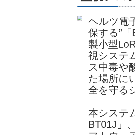
ヘルツ電
保する”「
製小型Lo
視システ
ス中毒や
た場所に
全を守る
本システムは
BT01J