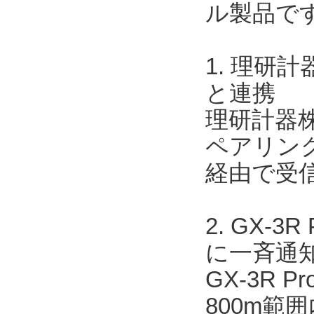
ル製品で
1. 理研
と連携
理研計器株
ペアリングす
経由で受
2. GX-
に一斉通
GX-3R 
800m範