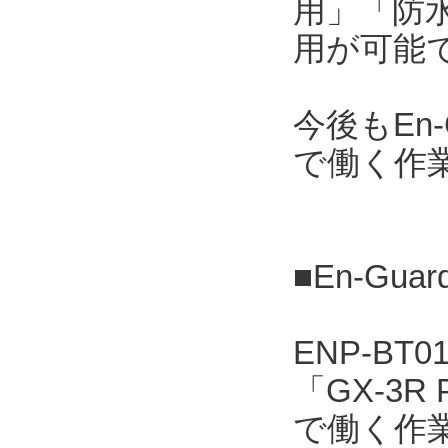
用」「防水
用が可能
今後もEn
で働く作
■En-Gua
ENP-B
「GX-3
で働く作