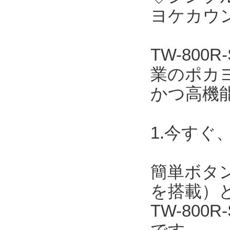
ヨケカウン
TW-800
業のポカ
かつ高機
1.今すぐ
簡単ボタ
を搭載）
TW-800