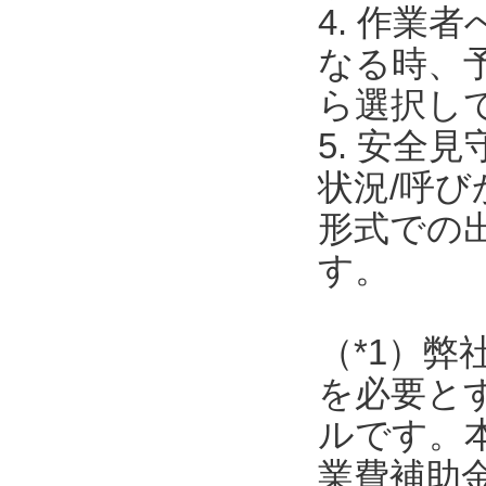
4. 作
なる時、
ら選択し
5. 安全
状況/呼
形式での
す。
（*1）弊
を必要と
ルです。
業費補助