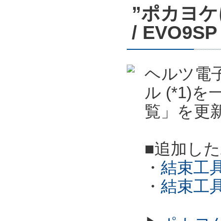
”ポカヨケ
/ EVO
ヘルツ電子
ル (*1
覧」を更
■追加し
・
結束工具
・
結束工