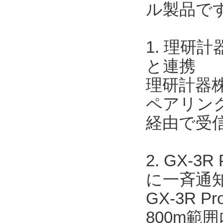
ル製品で
1. 理研
と連携
理研計器株
ペアリングす
経由で受
2. GX-
に一斉通
GX-3R 
800m範