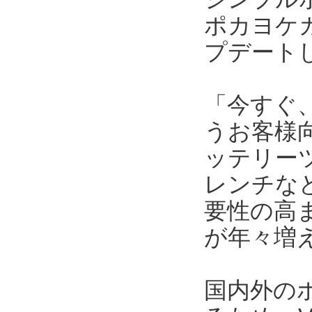
ポカヨケカ
プデートし
「今すぐ
うお客様向
ッテリー
レンチな
要性の高
が年々増
国内外の