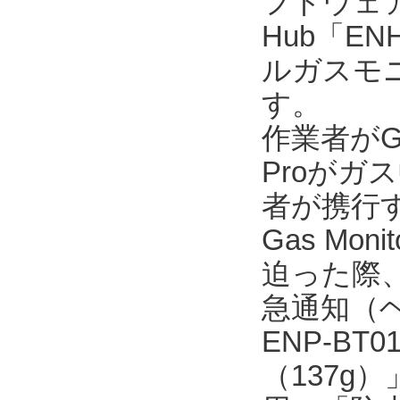
フトウェア「En
Hub「E
ルガスモニタ
す。
作業者がGX
Proが
者が携行するE
Gas M
迫った際、
急通知（
ENP-B
（137g