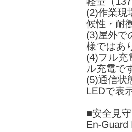
軽量（13
(2)作
候性・耐
(3)屋外
様ではあ
(4)フル
ル充電で
(5)通
LEDで表
■安全見守りソ
En-Guar