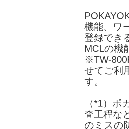
POKAY
機能、ワ
登録できるワ
MCLの
※TW-800
せてご利
す。
（*1）
査工程な
のミスの