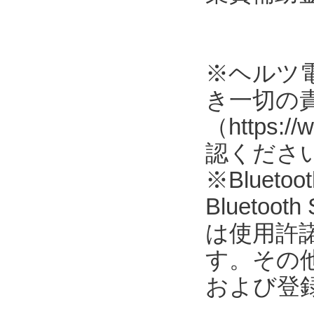
※ヘルツ
き一切の
（https://
認くださ
※Blue
Blueto
は使用許
す。その
および登