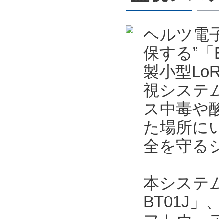
ヘルツ電
保する”「
製小型Lo
視システ
ス中毒や
た場所に
全を守る
本システムは
BT01J