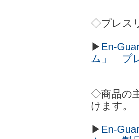
◇プレス
▶
En-G
ム」 プ
◇商品の
けます。
▶
En-G