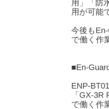
用」「防水
用が可能
今後もEn
で働く作
■En-Gua
ENP-B
「GX-3
で働く作