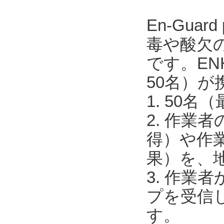
En-Guar
毒や酸欠の
です。EN
50名）が
1. 50
2. 作業
得）や作
果）を、
3. 作
プを受信
す。