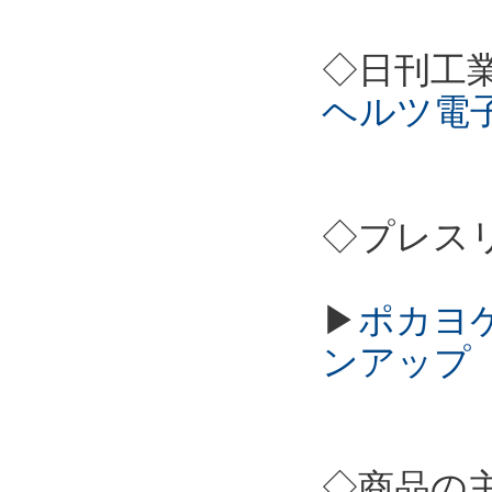
◇日刊工
ヘルツ電
◇プレス
▶
ポカヨケカ
ンアップ
◇商品の