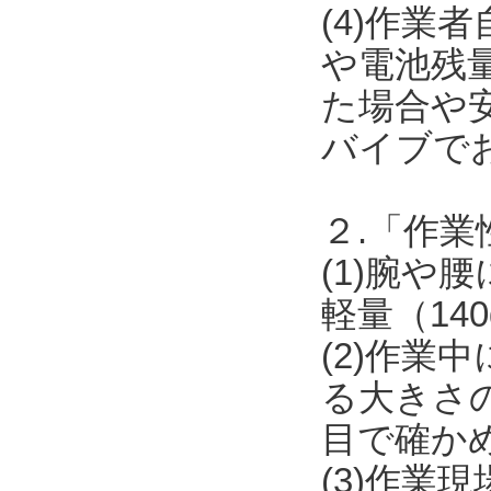
(4)作業
や電池残
た場合や安
バイブで
２.「作業
(1)腕
軽量（14
(2)作
る大きさ
目で確か
(3)作