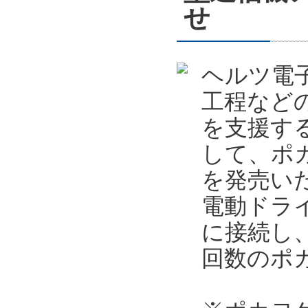
せ
ヘルツ電
工程など
を支援す
して、ポカ
を発売い
電動ドライ
に接続し
回数のポ