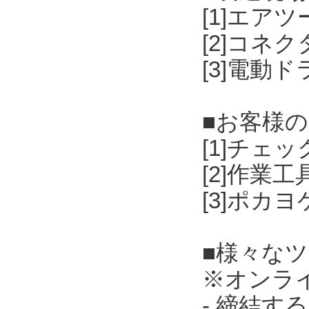
[1]エア
[2]コネ
[3]電動
■お客様
[1]チェ
[2]作業
[3]ポカ
■様々な
※オンラ
- 締結す