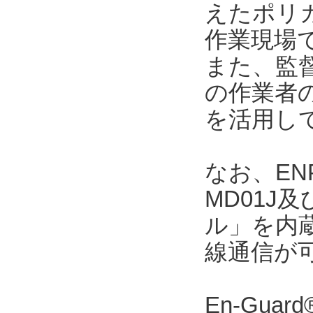
えたポリカ
作業現場
また、監督者
の作業者
を活用し
なお、ENP
MD01J
ル」を内
線通信が
En-Gu