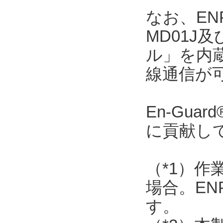
なお、ENP
MD01J
ル」を内
線通信が
En-Gu
に貢献し
（*1）作
場合。EN
す。