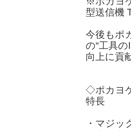
※ポカヨケ
型送信機 
今後もポ
の“工具の
向上に貢
◇ポカヨケ
特長
・マジッ