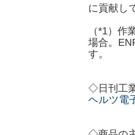
に貢献し
（*1）作
場合。EN
す。
◇日刊工
ヘルツ電
◇商品の