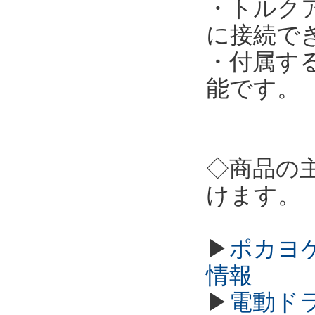
・トルクア
に接続で
・付属す
能です。
◇商品の
けます。
▶
ポカヨケ
情報
▶
電動ド