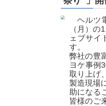
祭り”」開催
ヘルツ電子
（月）の1
ェブサイ
す。
弊社の豊
ヨケ事例
取り上げ
製造現場
助になる
皆様のご