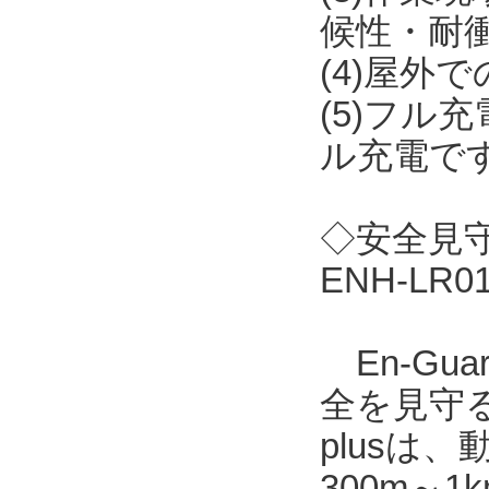
候性・耐
(4)屋外
(5)フル
ル充電で
◇安全見守り
ENH-LR
En-Gu
全を見守る
plusは
300m～