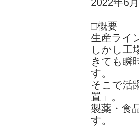
2022年6
□概要
生産ライ
しかし工
きても瞬
す。
そこで活
置」。
製薬・食
す。