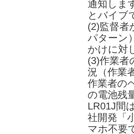
通知しま
とバイブ
(2)監督
パターン
かけに対
(3)作
況（作業者
作業者のヘル
の電池残量
LR01J間
社開発「
マホ不要