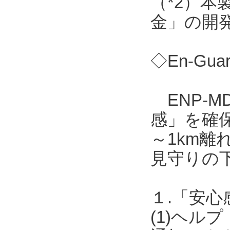
（*2）
金」の開
◇En-Gua
ENP-M
感」を確保
～1km離
見守りの
１.「安心
(1)ヘ