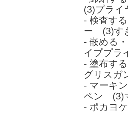
(3)プラ
- 検査す
ー (3)
- 嵌める
イププラ
- 塗布す
グリスガ
- マーキ
ペン (3
- ポカ