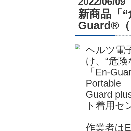
2022/06/09
新商品「“
Guard
ヘルツ電
け、“危
「En-Gu
Portab
Guard p
ト着用セン
作業者はE