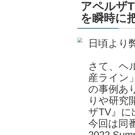
アペルザ
を瞬時に把
日頃より
さて、ヘ
産ライン
の事例あ
りや研究
ザTV』
今回は同番
2022 