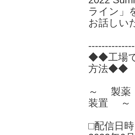
ライン」
お話しい
------------
◆◆工場
方法◆◆
～ 製薬
装置 ～
□配信日時