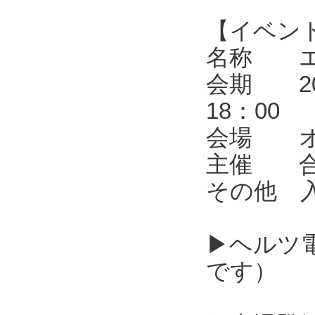
【イベン
名称 エレ
会期 202
18：00
会場 オ
主催 合同
その他 
▶ヘルツ
です）