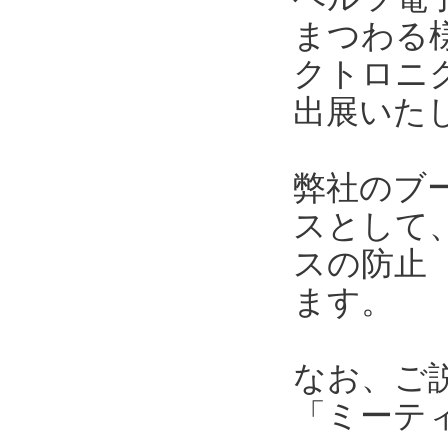
まつわる
クトロニク
出展いた
弊社のブ
スとして
スの防止
ます。
なお、ご
「ミーテ