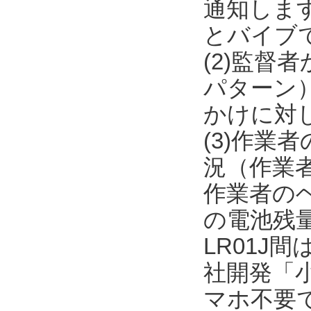
通知しま
とバイブ
(2)監督
パターン
かけに対
(3)作
況（作業者
作業者のヘル
の電池残量
LR01J間
社開発「
マホ不要