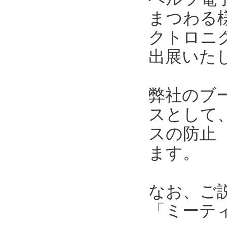
まつわる
クトロニク
出展いた
弊社のブ
スとして
スの防止
ます。
なお、ご
「ミーテ