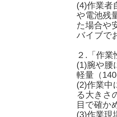
(4)作業
や電池残
た場合や安
バイブで
２.「作業
(1)腕
軽量（14
(2)作
る大きさ
目で確か
(3)作