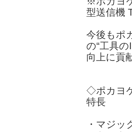
※ポカヨケ
型送信機 
今後もポ
の“工具の
向上に貢
◇ポカヨケ
特長
・マジッ