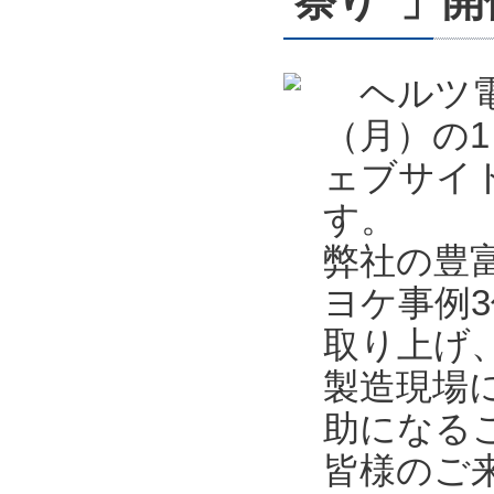
祭り”」開催
ヘルツ電子
（月）の1
ェブサイ
す。
弊社の豊
ヨケ事例
取り上げ
製造現場
助になる
皆様のご