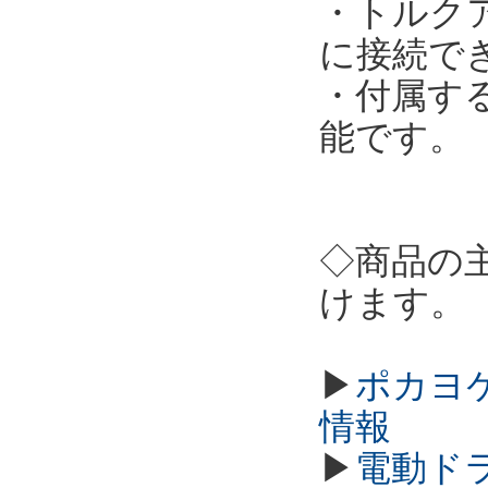
・トルクア
に接続で
・付属す
能です。
◇商品の
けます。
▶
ポカヨケ
情報
▶
電動ド