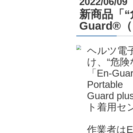
2022/06/09
新商品「“
Guard
ヘルツ電
け、“危
「En-Gu
Portab
Guard p
ト着用セン
作業者はE