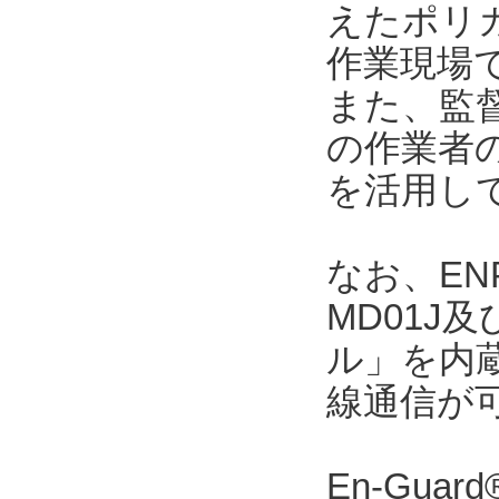
えたポリカ
作業現場
また、監督者
の作業者
を活用し
なお、ENP
MD01J
ル」を内
線通信が
En-Gu