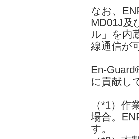
なお、ENP
MD01J
ル」を内
線通信が
En-Gu
に貢献し
（*1）作
場合。EN
す。