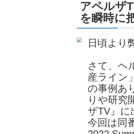
アペルザ
を瞬時に把
日頃より
さて、ヘ
産ライン
の事例あ
りや研究
ザTV』
今回は同番
2022 