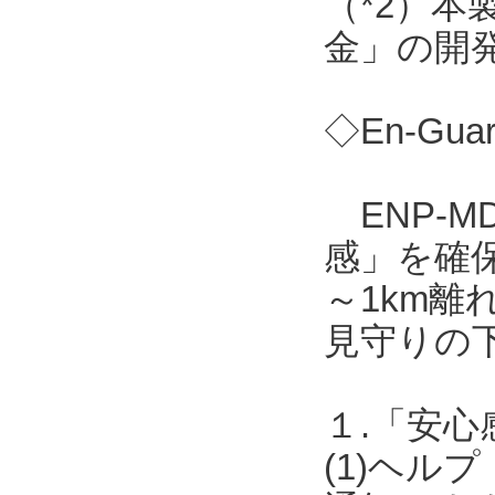
（*2）
金」の開
◇En-Gua
ENP-M
感」を確保
～1km離
見守りの
１.「安心
(1)ヘ