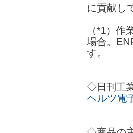
に貢献し
（*1）作
場合。EN
す。
◇日刊工
ヘルツ電
◇商品の