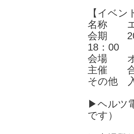
【イベン
名称 エレ
会期 202
18：00
会場 オ
主催 合同
その他 
▶ヘルツ
です）