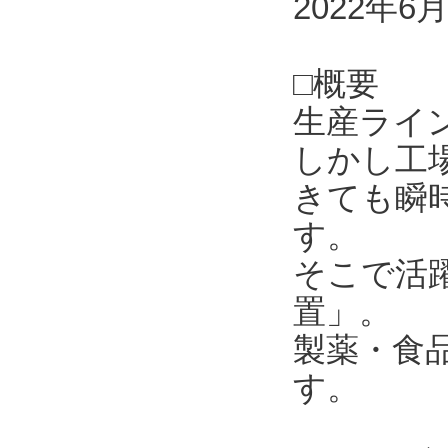
2022年6
□概要
生産ライ
しかし工
きても瞬
す。
そこで活
置」。
製薬・食
す。