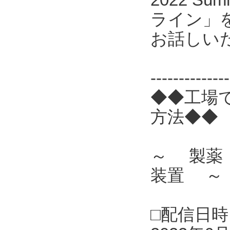
ライン」
お話しい
------------
◆◆工場
方法◆◆
～ 製薬
装置 ～
□配信日時