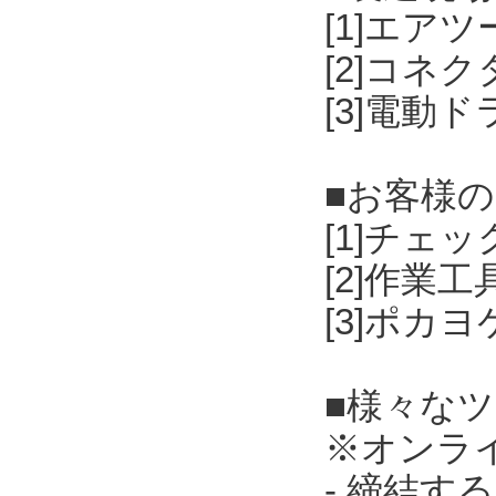
[1]エア
[2]コネ
[3]電動
■お客様
[1]チェ
[2]作業
[3]ポカ
■様々な
※オンラ
- 締結す