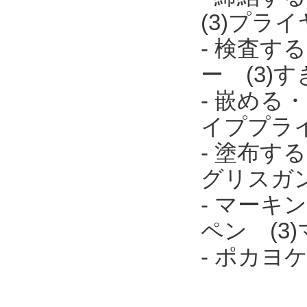
(3)プラ
- 検査す
ー (3)
- 嵌める
イププラ
- 塗布す
グリスガ
- マーキ
ペン (3
- ポカ