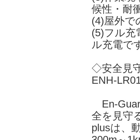
候性・耐
(4)屋外
(5)フル
ル充電で
◇安全見守り
ENH-LR
En-Gu
全を見守る
plusは
300m～