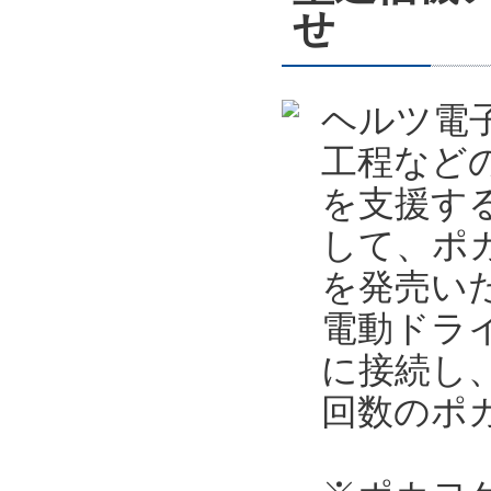
せ
ヘルツ電
工程など
を支援す
して、ポカ
を発売い
電動ドライ
に接続し
回数のポ