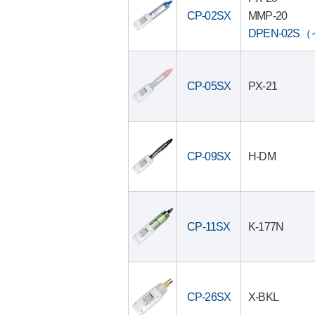
CP-02SX
MMP-20
DPEN-02
CP-05SX
PX-21
CP-09SX
H-DM
CP-11SX
K-177N
CP-26SX
X-BKL