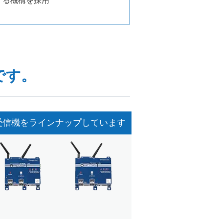
する機構を採用
です。
受信機をラインナップしています