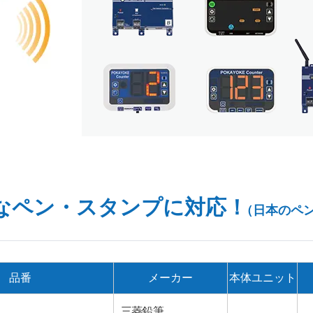
なペン・スタンプに対応！
（日本のペ
品番
メーカー
本体ユニット
三菱鉛筆