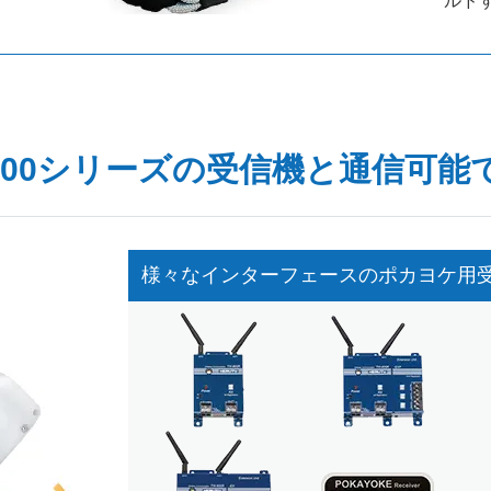
ルド
-800シリーズの受信機と通信可能
様々なインターフェースのポカヨケ用