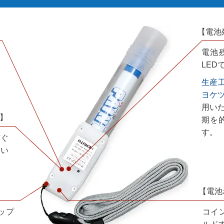
【電池
電池
LED
生産工
ヨケツー
用い
】
期を
す。
防ぐ
高い
【電池
ップ
コイン