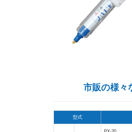
市販の様々
型式
PX-20