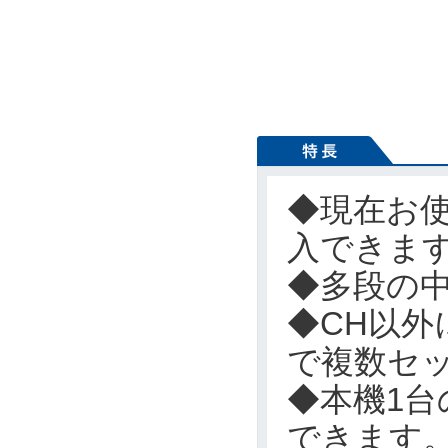
◆現在お使
入できま
◆多段の
◆CH以
で複数セ
◆本機1台
できます