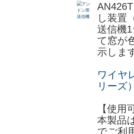
AN42
し装置
送信機
て窓が
示しま
ワイヤレ
リーズ）
【使用
本製品
でご利