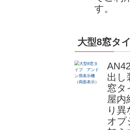
す。
大型8窓タ
AN
出し
窓タ
屋内
り異
オプ