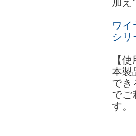
加え
ワイ
シリ
【使
本製
でき
でご
す。