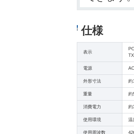
仕様
P
表示
T
電源
AC
外形寸法
約
重量
約5
消費電力
約
使用環境
温
使用周波数
42