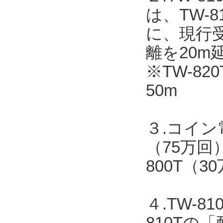
は、TW-
に、現行受
離を20m
※TW-82
50m
３.コイン
（75万回
800T（
４.TW-
810T