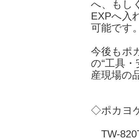
へ、もしくはT
EXPへ
可能です
今後もポ
の“工具・
産現場の
◇ポカヨケ
TW-82