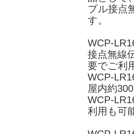
プル接点無
す。
WCP-L
接点無線
要でご利
WCP-L
屋内約30
WCP-L
利用も可
WCP-LR