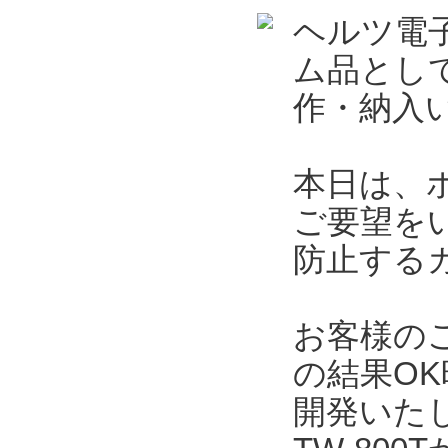
ヘルツ電
ム品とし
作・納入
本日は、
ご要望を
防止する
お客様の
の結果O
開発いた