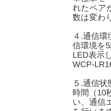
れたペア
数は変わ
４.通信
信環境を
LED表
WCP-L
５.通信状
時間（10
い、通信