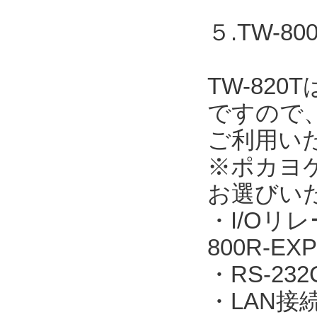
５.TW-
TW-82
ですので
ご利用い
※ポカヨ
お選びい
・I/Oリレ
800R-EXP
・RS-23
・LAN接続：