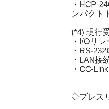
・HCP-
ンパクト
(*4) 現
・I/Oリレー
・RS-23
・LAN接続
・CC-Link
◇プレス