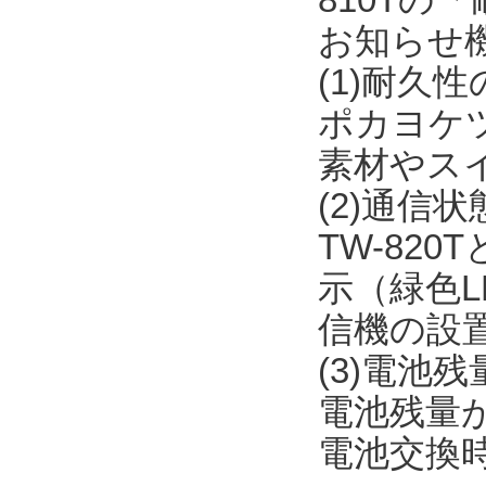
お知らせ
(1)耐久
ポカヨケ
素材やス
(2)通信
TW-82
示（緑色L
信機の設
(3)電池
電池残量が
電池交換