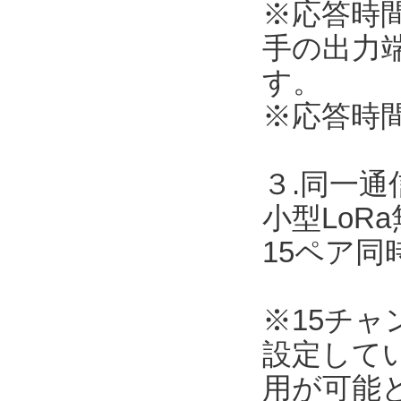
※応答時
手の出力
す。
※応答時
３.同一
小型LoR
15ペア
※15チ
設定して
用が可能