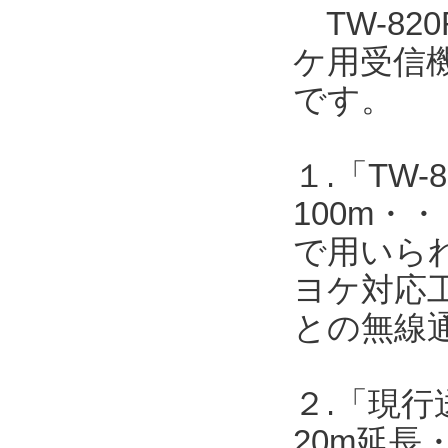
TW-820
ケ用受信機T
です。
１.「TW-8
100m・・
で用いら
ヨケ対応工
との無線
２.「現行送
20m延長