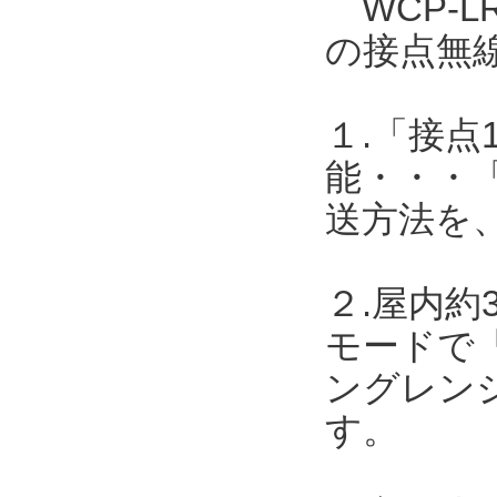
WCP-L
の接点無
１.「接点
能・・・
送方法を
２.屋内約
モードで「
ングレンジ
す。