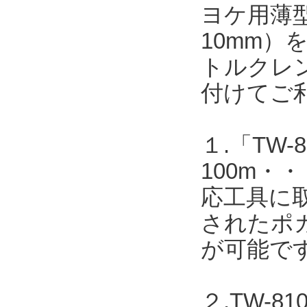
ヨケ用薄型
10mm
トルクレ
付けてご
１.「TW-8
100m
応工具に取
されたポカ
が可能で
２.TW-