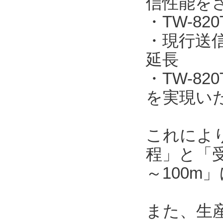
信性能を
・TW-820
・現行送信機
延長
・TW-8
を実現い
これによ
程」と「受
～100m
また、生産工