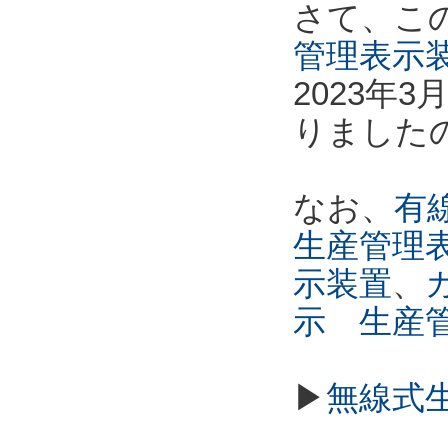
さて、こ
管理表示
2023年
りました
なお、
有線
生産管理
示装置
、
示 生産
▶
無線式生