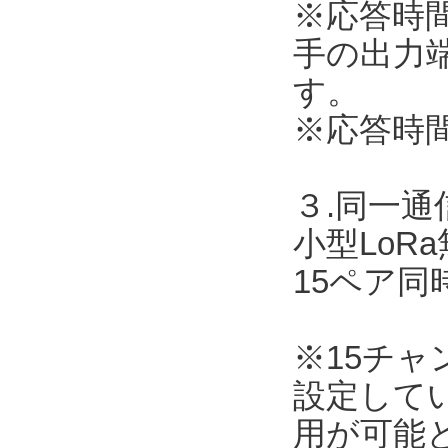
※応答時
手の出力
す。
※応答時
３.同一
小型LoR
15ペア
※15チ
設定して
用が可能