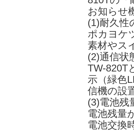
お知らせ
(1)耐久
ポカヨケ
素材やス
(2)通信
TW-82
示（緑色L
信機の設
(3)電池
電池残量が
電池交換