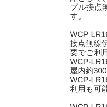
プル接点無
す。
WCP-L
接点無線
要でご利
WCP-L
屋内約30
WCP-L
利用も可
WCP-LR