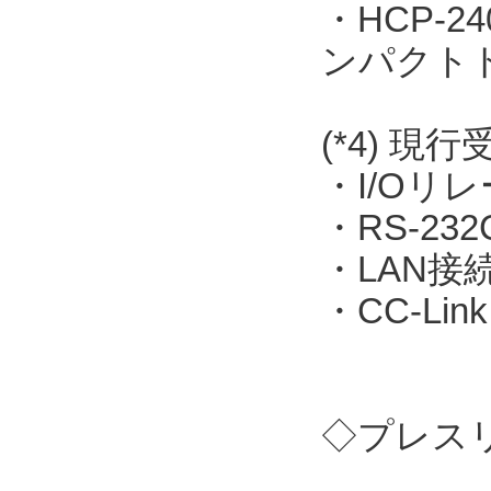
・HCP-
ンパクト
(*4) 現
・I/Oリレー
・RS-23
・LAN接続
・CC-Link
◇プレス