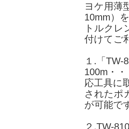
ヨケ用薄型
10mm
トルクレ
付けてご
１.「TW-8
100m
応工具に取
されたポカ
が可能で
２.TW-