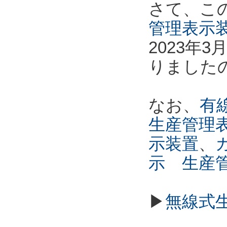
さて、こ
管理表示
2023年
りました
なお、
有線
生産管理
示装置
、
示 生産
▶
無線式生