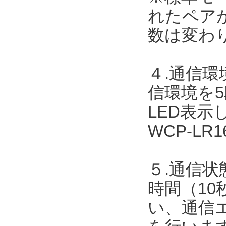
れたペア
数は変わ
４.通信
信環境を
LED表
WCP-L
５.通信状
時間（10
い、通信