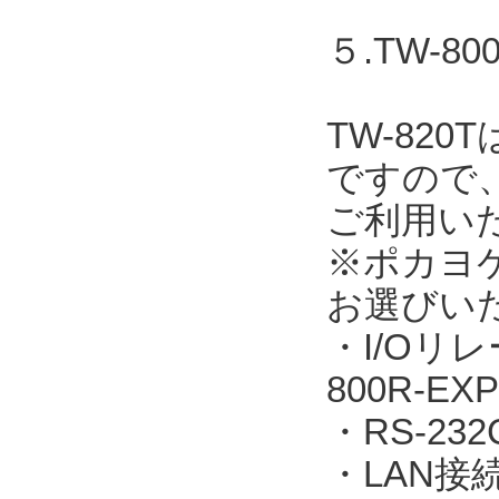
５.TW-
TW-82
ですので
ご利用い
※ポカヨ
お選びい
・I/Oリレ
800R-EXP
・RS-23
・LAN接続：