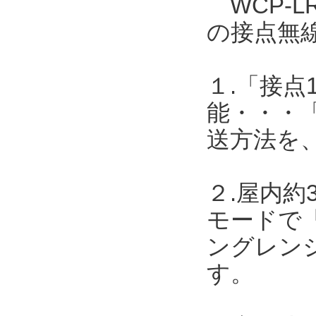
WCP-L
の接点無
１.「接点
能・・・
送方法を
２.屋内約
モードで「
ングレンジ
す。