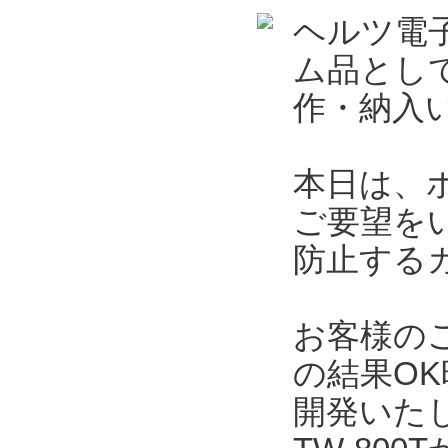
ヘルツ電
ム品とし
作・納入
本日は、
ご要望を
防止する
お客様の
の結果O
開発いた