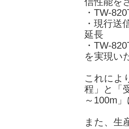
信性能を
・TW-820
・現行送信機
延長
・TW-8
を実現い
これによ
程」と「受
～100m
また、生産工