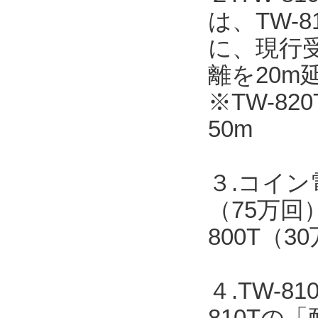
は、TW-
に、現行受
離を20m
※TW-82
50m
３.コイン
（75万回
800T（
４.TW-
810T