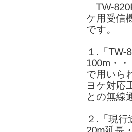
TW-820
ケ用受信機T
です。
１.「TW-8
100m・・
で用いら
ヨケ対応工
との無線
２.「現行送
20m延長