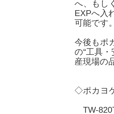
へ、もしくはT
EXPへ
可能です
今後もポ
の“工具・
産現場の
◇ポカヨケ
TW-82