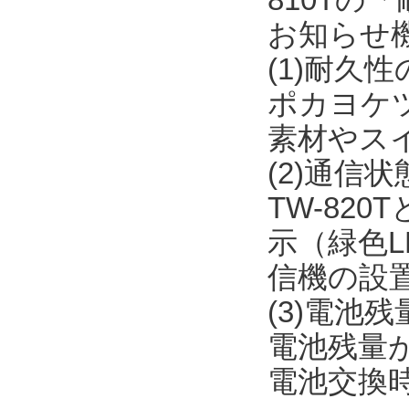
お知らせ
(1)耐久
ポカヨケ
素材やス
(2)通信
TW-82
示（緑色L
信機の設
(3)電池
電池残量が
電池交換