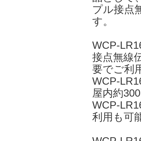
プル接点無
す。
WCP-L
接点無線
要でご利
WCP-L
屋内約30
WCP-L
利用も可
WCP-LR