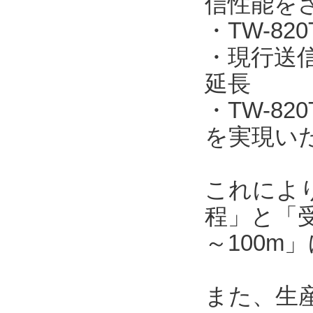
信性能を
・TW-820
・現行送信機
延長
・TW-8
を実現い
これによ
程」と「受
～100m
また、生産工