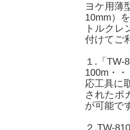
ヨケ用薄型
10mm
トルクレ
付けてご
１.「TW-8
100m
応工具に取
されたポカ
が可能で
２.TW-