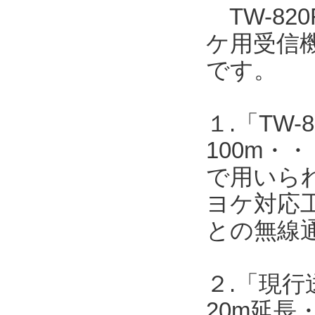
TW-820
ケ用受信機T
です。
１.「TW-8
100m・・
で用いら
ヨケ対応工
との無線
２.「現行送
20m延長