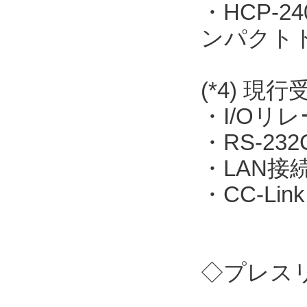
・HCP-
ンパクト
(*4) 現
・I/Oリレー
・RS-23
・LAN接続
・CC-Link
◇プレス