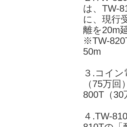
は、TW-
に、現行受
離を20m
※TW-82
50m
３.コイン
（75万回
800T（
４.TW-
810T