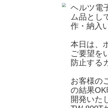
ヘルツ電
ム品とし
作・納入
本日は、
ご要望を
防止する
お客様の
の結果O
開発いた