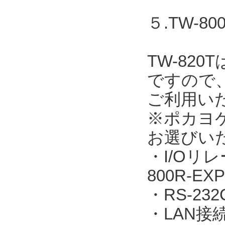
５.TW-
TW-82
ですので
ご利用い
※ポカヨ
お選びい
・I/Oリレ
800R-EXP
・RS-23
・LAN接続：