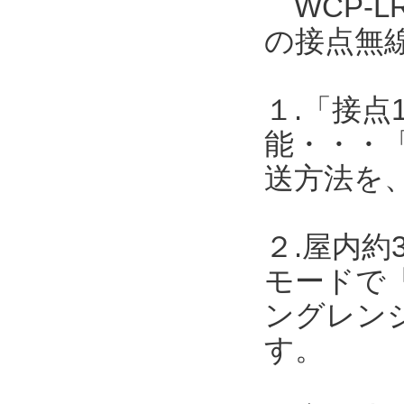
WCP-L
の接点無
１.「接点
能・・・
送方法を
２.屋内約
モードで「
ングレンジ
す。