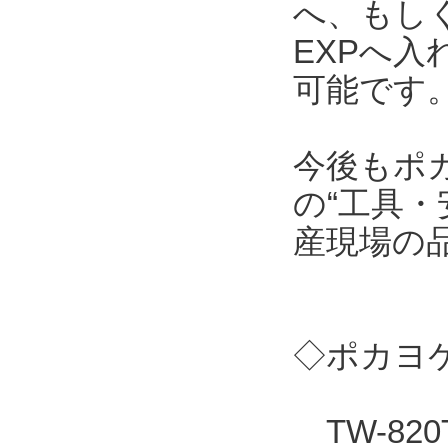
へ、もしくはT
EXPへ
可能です
今後もポ
の“工具・
産現場の
◇ポカヨケ
TW-82