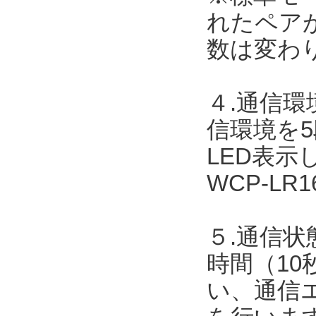
れたペア
数は変わ
４.通信
信環境を
LED表
WCP-L
５.通信状
時間（10
い、通信