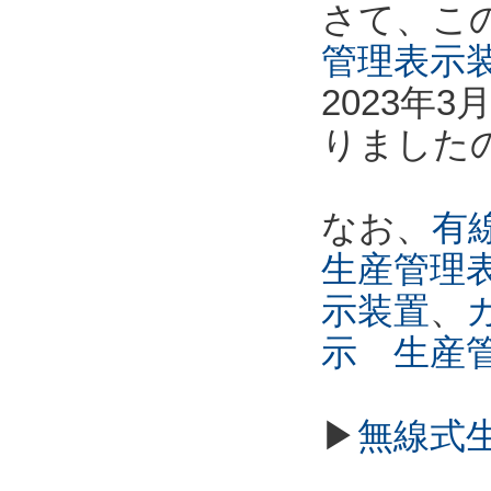
さて、こ
管理表示
2023年
りました
なお、
有線
生産管理
示装置
、
示 生産
▶
無線式生