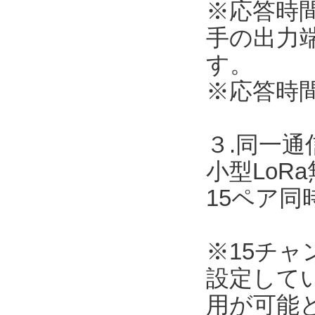
※応答時
手の出力
す。
※応答時
３.同一
小型LoR
15ペア
※15チ
設定して
用が可能