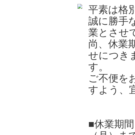
平素は格
誠に勝手
業とさせ
尚、休業
せにつき
す。
ご不便を
すよう、
■休業期間