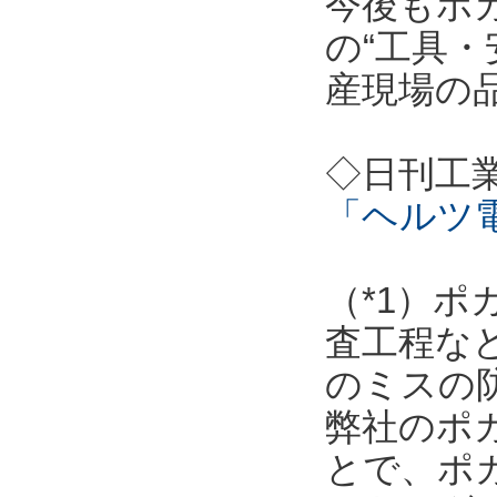
今後もポ
の“工具・
産現場の
◇日刊工
「ヘルツ
（*1）
査工程な
のミスの
弊社のポ
とで、ポ