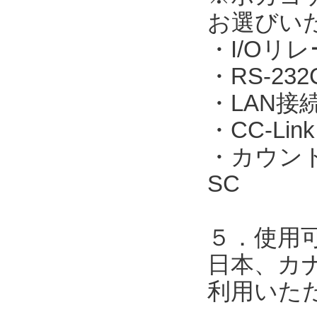
お選びい
・I/Oリレ
・RS-23
・LAN接続：
・CC-Link
・カウント表
SC
５．使用
日本、カ
利用いた