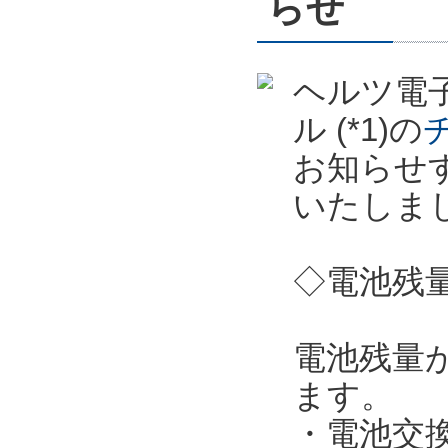
らせ
ヘルツ電子
ル (*1)の
お知らせ
いたしま
◇電池残
電池残量
ます。
・電池交