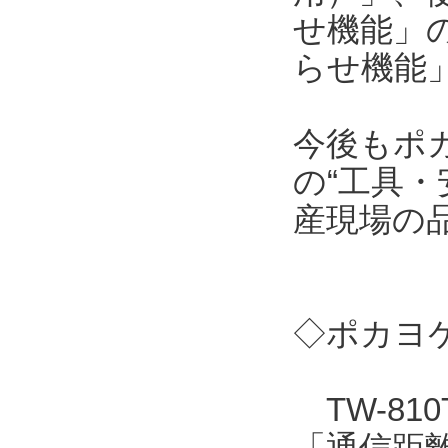
せ機能」
らせ機能
今後もポ
の“工具・
産現場の
◇ポカヨケ
TW-81
「通信距