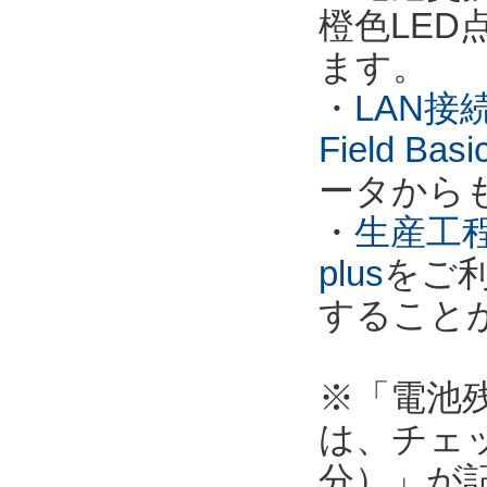
橙色LE
ます。
・
LAN接
Field Ba
ータから
・
生産工程
plus
をご
すること
※「電池
は、チェ
分）」が