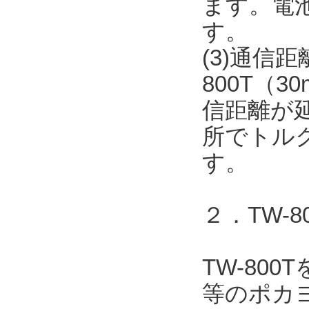
ます。電
す。
(3)通信
800T（
信距離が
所でトル
す。
２．TW-
TW-80
等のポカヨ