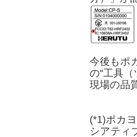
今後もポ
の“工具（
現場の品
(*1)ポ
シアティ