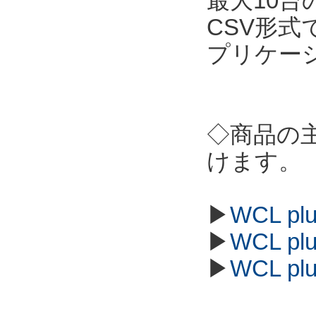
最大10
CSV形
プリケー
◇商品の
けます。
▶
WCL p
▶
WCL p
▶
WCL p