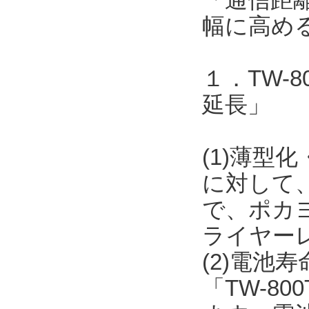
幅に高め
１．TW-
延長」
(1)薄型化
に対して
で、ポカ
ライヤー
(2)電池
「TW-8