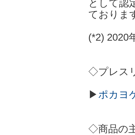
として認
ておりま
(*2) 2
◇プレス
▶
ポカヨケ
◇商品の