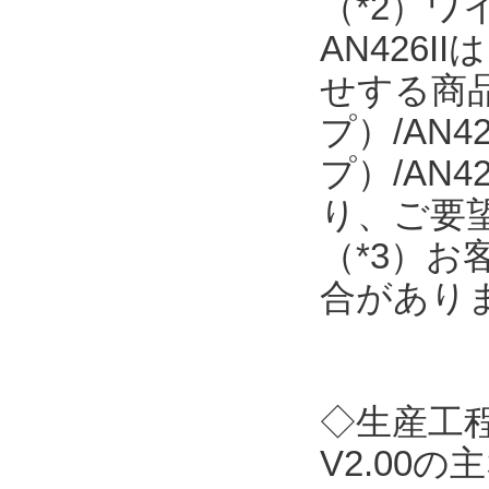
（*2）
AN426
せする商品で
プ）/AN4
プ）/AN
り、ご要
（*3）
合があり
◇生産工程支
V2.00の