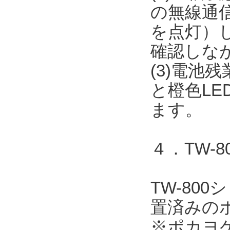
の無線通信
を点灯）
確認しな
(3)電池
と橙色L
ます。
４．TW-
TW-80
置済みの
※ポカヨ