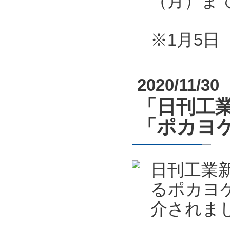
（月）ま
※1月5
2020/11/30
「日刊工業
「ポカヨケ
日刊工業新
るポカヨケ
介されま