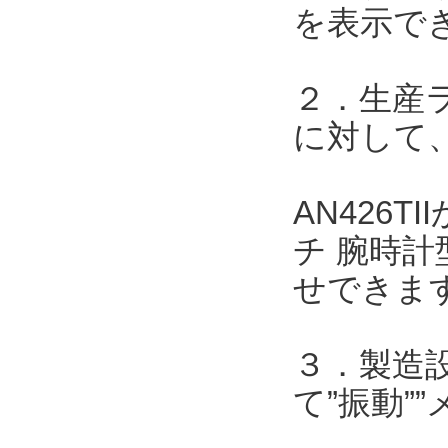
を表示で
２．生産
に対して、
AN426
チ 腕時計
せできま
３．製造
て”振動”