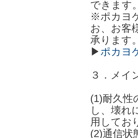
できます
※ポカヨ
お、お客
承ります
▶
ポカヨ
３．メイ
(1)耐
し、壊れ
用してお
(2)通信