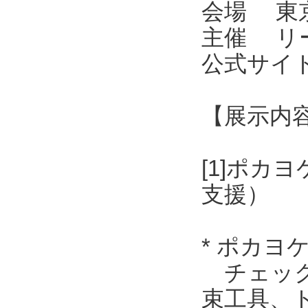
会場 東京
主催 リ
公式サイト ht
【展示内
[1]ポ
支援）
* ポカ
チェック
束工具、