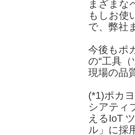
まざまな
もしお使
で、弊社
今後もポ
の“工具（
現場の品
(*1)ポ
シアティ
えるIoT
ル」に採