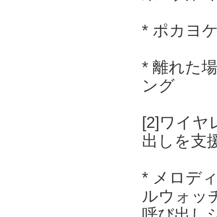
* ポカヨ
* 離れ
ング
[2]ワ
出しを支
* メロデ
ルウォッ
呼び出し