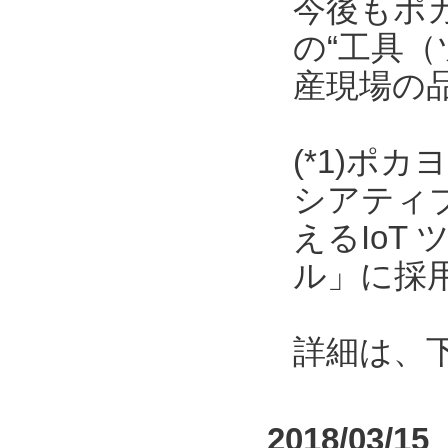
今後もポ
の“工具（
産現場の
(*1)ポ
シアティ
えるIoT
ル」に採
詳細は、
2018/03/15