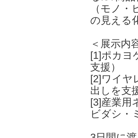
（モノ・
の見える
＜展示内
[1]ポ
支援）
[2]ワ
出しを支
[3]産業用
ビダシ・
3日間に