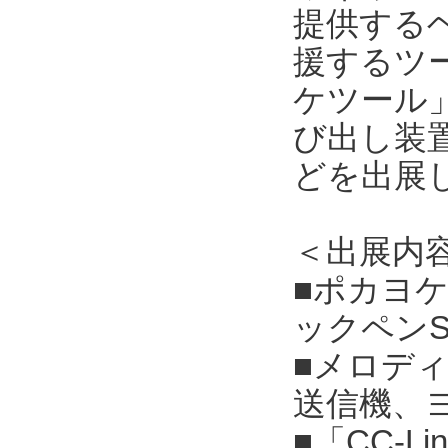
提供する
援するツ
ケツール
び出し装
どを出展
＜出展内
■ポカヨ
ックペン
■メロデ
送信機、
■「CC-Li