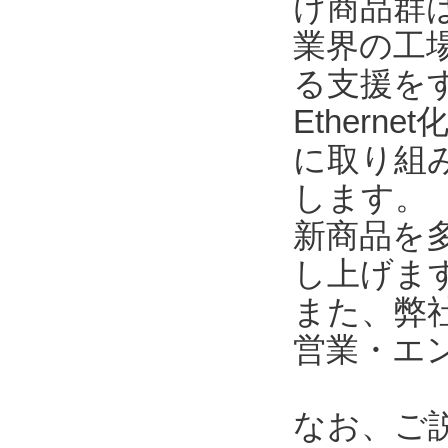
け商品群
業界の工
る支援を
Ether
に取り組
します。
新商品を
し上げま
また、弊
営業・エ
なお、ご