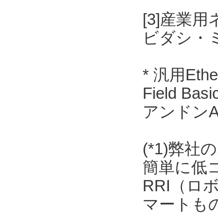
[3]産業用
ビダシ・
* 汎用Et
Field 
アンドンAN
(*1)弊
簡単に低
RRI（
マートも