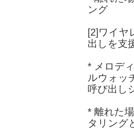
ング
[2]ワ
出しを支
* メロデ
ルウォッ
呼び出し
* 離れ
タリング