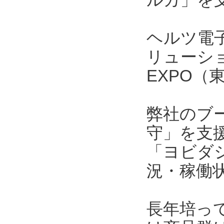
ヘルツ電
リューシ
EXPO
弊社のブ
守」を支
「ヨビダ
況・稼働
長年培っ