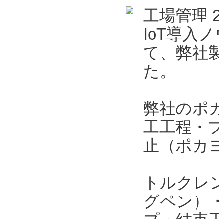
工場管理 
IoT導入
て、弊社製
た。
弊社のポ
工工程・
止（ポカ
トルクレ
グペン）