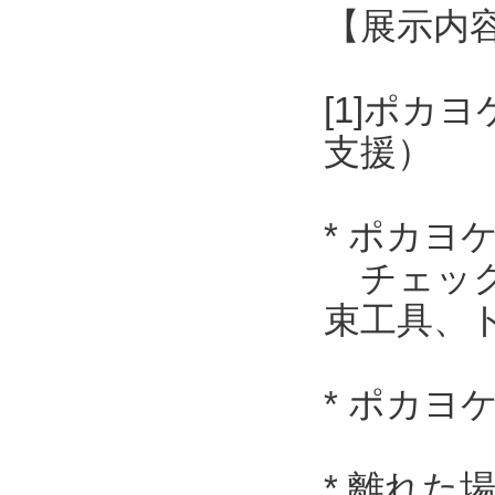
【展示内
[1]ポ
支援）
* ポカ
チェック
束工具、
* ポカヨ
* 離れ