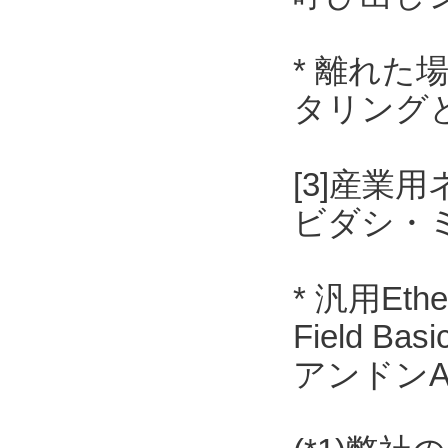
* 離れ
タリング
[3]産業用
ビダシ・
* 汎用Et
Field 
アンドンAN