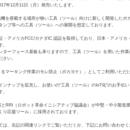
2017年12月11日（月）発売いたします。
、送信機を搭載する場所が狭い工具（ツール）向けに新しく開発した
タンプ等への工具（ツール）への展開を想定しております。
・アメリカFCC/カナダIC 認証を取得しており、日本・アメリ
す。
ンターフェース基板も承りますので、工具（ツール）を用いた作業
ださい。
よるマーキング作業のモレ防止（ポカヨケ）」としてご利用いただ
ンナップを拡充し、お使いの“工具（ツール）のIoT化”のお手伝
す。
業省とRRI（ロボット革命イニシアティブ協議会）が中堅・中小製造業
くり応援ツール」に採用されております。
ては、右記の関連リンクでご覧いただくか、下記にお問い合わせく