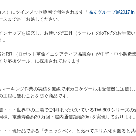
2日（木）にツインメッセ静岡で開催されます「
協立グループ展2017 in
ースまで是非お越しください。
ンナップを拡充し、お使いの“工具（ツール）のIoT化”のお手伝
す。
業省とRRI（ロボット革命イニシアティブ協議会）が中堅・中小製造業
くり応援ツール」に採用されております。
るマーキング作業の実績を無線でポカヨケツール用受信機に送信し
の工程に進むことを防ぐ商品です。
・・・世界中の工場でご利用いただいているTW-800 シリーズ
様、電池寿命約30 万回・屋内通信距離30m を実現しております
・・・現行品である「チェックペン」と比べてスリム化を図ると共