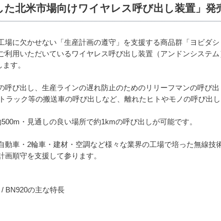
用した北米市場向けワイヤレス呼び出し装置」発
工場に欠かせない「生産計画の遵守」を支援する商品群「ヨビダシ
用いただいているワイヤレス呼び出し装置（アンドンシステム）の北米向
します。
の呼び出し、生産ラインの遅れ防止のためのリリーフマンの呼び出
・トラック等の搬送車の呼び出しなど、離れたヒトやモノの呼び出
、屋内約500m・見通しの良い場所で約1kmの呼び出しが可能です。
自動車・2輪車・建材・空調など様々な業界の工場で培った無線技
計画順守を支援して参ります。
/ BN920の主な特長