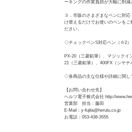
ーキングの作業負担が大幅に削減
３．市販のさまざまなペンに対応
け替えるだけでお使いのペンをご
ださい。
◇チェックペンS対応ペン（※2）
PX-20（三菱鉛筆）、マジックイン
21（三菱鉛筆）、400FX（シヤ
◇各商品の主な仕様や詳細に関し
【お問い合わせ先】
ヘルツ電子株式会社 http://www.herut
営業部 担当：藤田
E-Mail：y-fujita@herutu.co.jp
お電話：053-438-3555