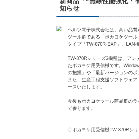
新商品「“無線性能強化・省
知らせ
ヘルツ電子株式会社は、高い品質
ツール群である「ポカヨケツール」
タイプ「TW-870R-EXP」、LA
TW-870Rシリーズ3機種は、
たポカヨケ用受信機です。Windows
の把握」や「最新バージョンのポ
また、生産工程支援ソフトウェア fo
ースいたします。
今後もポカヨケツール商品群のライ
て参ります。
◇ポカヨケ用受信機TW-870Rシ