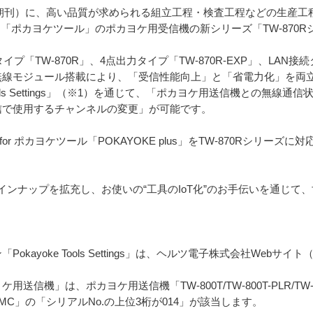
日付朝刊）に、高い品質が求められる組立工程・検査工程などの生産
る「ポカヨケツール」のポカヨケ用受信機の新シリーズ「TW-870
イプ「TW-870R」、4点出力タイプ「TW-870R-EXP」、LAN接続
線モジュール搭載により、「受信性能向上」と「省電力化」を両立し
Tools Settings」（※1）を通じて、「ポカヨケ用送信機との無
信で使用するチャンネルの変更」が可能です。
r ポカヨケツール「POKAYOKE plus」をTW-870Rシリーズに
ンナップを拡充し、お使いの“工具のIoT化”のお手伝いを通じて
kayoke Tools Settings」は、ヘルツ電子株式会社Webサイト（https
」は、ポカヨケ用送信機「TW-800T/TW-800T-PLR/TW-810T/T
-2402T-MC」の「シリアルNo.の上位3桁が014」が該当します。