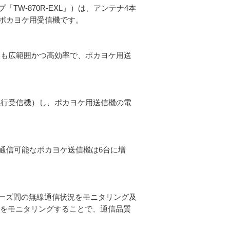
プ「TW-870R-EXL」）は、アンテナ4本
ポカヨケ用受信機です。
よりも広範囲かつ高効率で、ポカヨケ用送
現行受信機）し、ポカヨケ用送信機の電
Lの同時通信可能なポカヨケ送信機は6台に増
70Rシリーズ間の無線通信状況をモニタリング及
況をモニタリングすることで、通信品質