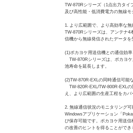
TW-870Rシリーズ（1点出力タイプ
及び高性能・低消費電力の無線モ
1. より広範囲で、より高効率な
TW-870Rシリーズは、アンテ
信機から無線発信されたデータを
(1)ポカヨケ用送信機との通信効率
TW-870Rシリーズは、ポカヨ
池寿命を延長します。
(2)TW-870R-EXLの同時通信
TW-820R-EXL/TW-800
え、より広範囲の生産工程をカバ
2. 無線通信状況のモニタリング可
Windowsアプリケーション「Pok
び保存可能です。ポカヨケ用送信機
の改善のヒントを得ることができ