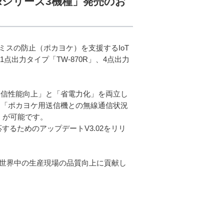
Rシリーズ3機種」発売のお
スの防止（ポカヨケ）を支援するIoT
点出力タイプ「TW-870R」、4点出力
「受信性能向上」と「省電力化」を両立し
を通じて、「ポカヨケ用送信機との無線通信状況
」が可能です。
対応するためのアップデートV3.02をリリ
、世界中の生産現場の品質向上に貢献し