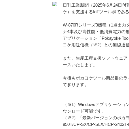
日刊工業新聞（2025年6月24
ケ）を支援するIoTツール群であ
W-870Rシリーズ3機種（1点出力タ
ナ4本及び高性能・低消費電力の無
アプリケーション「Pokayoke 
ヨケ用送信機（※2）との無線通
また、生産工程支援ソフトウェア fo
ースいたします。
今後もポカヨケツール商品群のライ
て参ります。
（※1）Windowsアプリケーション「Po
ウンロード可能です。
（※2）「最新バージョンのポカヨケ用送信機
850T/CP-SX/CP-SLX/HCP