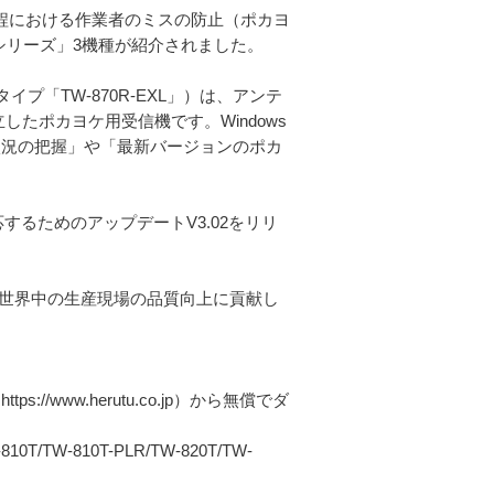
工程における作業者のミスの防止（ポカヨ
Rシリーズ」3機種が紹介されました。
タイプ「TW-870R-EXL」）は、アンテ
たポカヨケ用受信機です。Windows
線通信状況の把握」や「最新バージョンのポカ
対応するためのアップデートV3.02をリリ
、世界中の生産現場の品質向上に貢献し
://www.herutu.co.jp）から無償でダ
W-810T-PLR/TW-820T/TW-