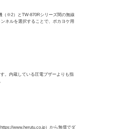
送信機（※2）とTW-870Rシリーズ間の無線
ャンネルを選択することで、ポカヨケ用
意しています。内蔵している圧電ブザーよりも指
。
://www.herutu.co.jp）から無償でダ