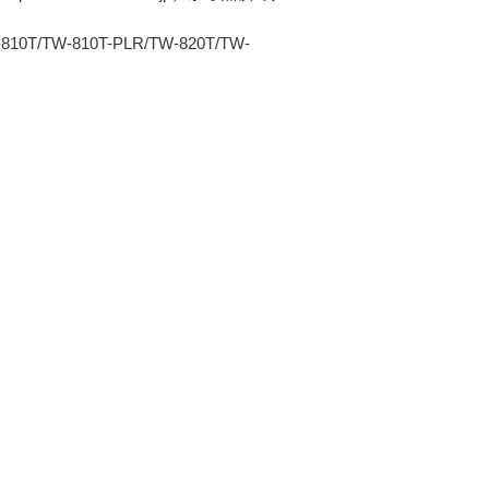
W-810T-PLR/TW-820T/TW-