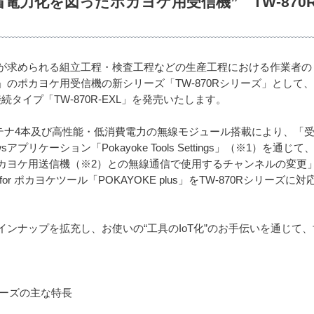
電力化を図ったポカヨケ用受信機” TW-870
が求められる組立工程・検査工程などの生産工程における作業者のミ
のポカヨケ用受信機の新シリーズ「TW-870Rシリーズ」として、1
N接続タイプ「TW-870R-EXL」を発売いたします。
アンテナ4本及び高性能・低消費電力の無線モジュール搭載により、
アプリケーション「Pokayoke Tools Settings」（※1）
カヨケ用送信機（※2）との無線通信で使用するチャンネルの変更
r ポカヨケツール「POKAYOKE plus」をTW-870Rシリーズに
ンナップを拡充し、お使いの“工具のIoT化”のお手伝いを通じて
リーズの主な特長