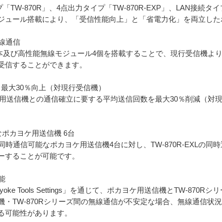
「TW-870R」、4点出力タイプ「TW-870R-EXP」、LAN接続タイ
ジュール搭載により、「受信性能向上」と「省電力化」を両立した
無線通信
ナ4本及び高性能無線モジュール4個を搭載することで、現行受信機
受信することができます。
 最大30％向上（対現行受信機）
ケ用送信機との通信確立に要する平均送信回数を最大30％削減（対
可能なポカヨケ用送信機 6台
R-EXLの同時通信可能なポカヨケ用送信機4台に対し、TW-870R-EX
ーすることが可能です。
能
ayoke Tools Settings」を通じて、ポカヨケ用送信機とTW-8
・TW-870Rシリーズ間の無線通信が不安定な場合、無線通信状
る可能性があります。