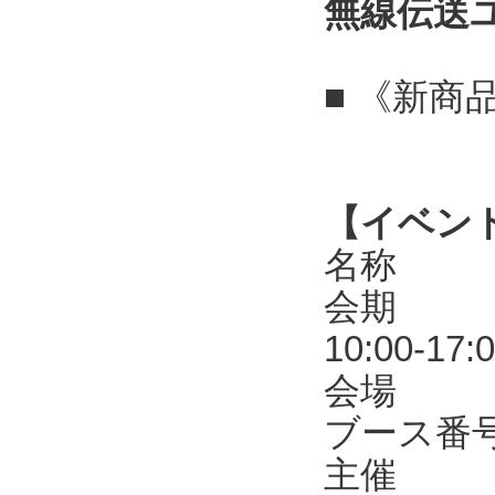
無線伝送
■ 《新商
【イベン
名称 第
会期 20
10:00-17:
会場 東
ブース番号
主催 R