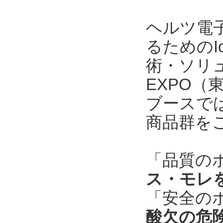
ヘルツ電
るためのI
術・ソリ
EXPO
ブースで
商品群を
「品質の
ス・モレ
「安全の
酸欠の危