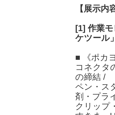
【展示内
[1] 作
ケツール
■ 《ポカ
コネクタ
の締結 /
ペン・ス
剤・プライ
クリップ