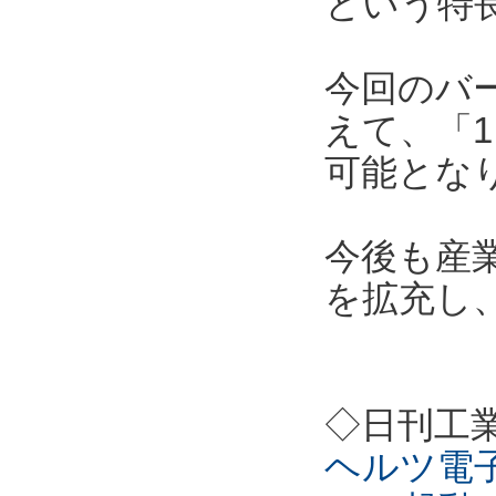
という特
今回のバ
えて、「1
可能とな
今後も産
を拡充し
◇日刊工
ヘルツ電