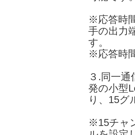
※応答時
手の出力
す。
※応答時
３.同一
発の小型L
り、15
※15チ
ルを設定