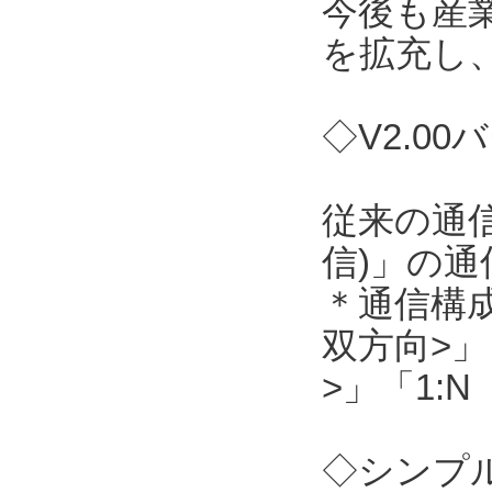
今後も産
を拡充し
◇V2.0
従来の通信
信)」の
＊通信構成
双方向>」
>」「1:
◇シンプル