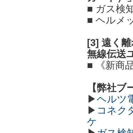
■ ガス検
■ ヘル
[3] 遠
無線伝送
■ 《新商
【弊社ブ
▶
ヘルツ
▶
コネク
ケ
▶
ガス検