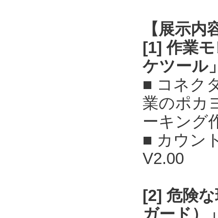
【展示内
[1] 作
ケツール
■ コネ
業のポカ
ーキング
■ カウン
V2.00
[2] 危
ガード）