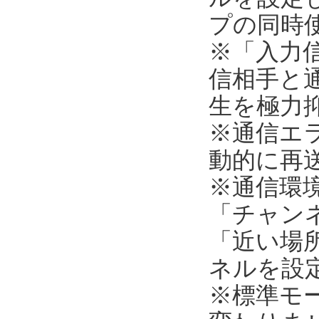
プの同時
※「入力
信相手と
生を極力
※通信エ
動的に再
※通信環
「チャンネ
「近い場所
ネルを設
※標準モ