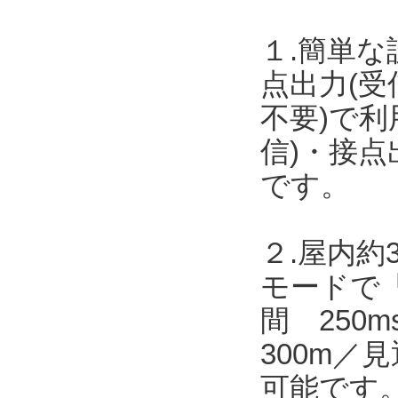
１.簡単な
点出力(受
不要)で
信)・接点
です。
２.屋内約
モードで「
間 250
300m／
可能です