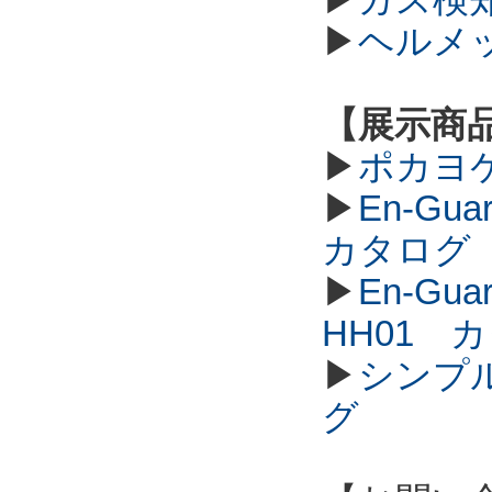
▶
ヘルメ
【展示商
▶
ポカヨ
▶
En-G
カタログ
▶
En-G
HH01 
▶
シンプル
グ