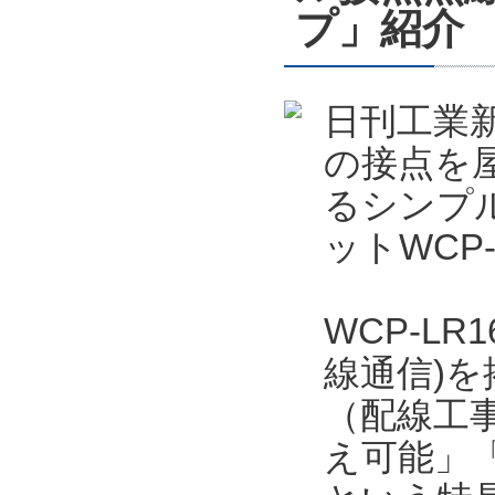
プ」紹介
日刊工業新
の接点を屋
るシンプ
ットWCP
WCP-LR
線通信)
（配線工事
え可能」「