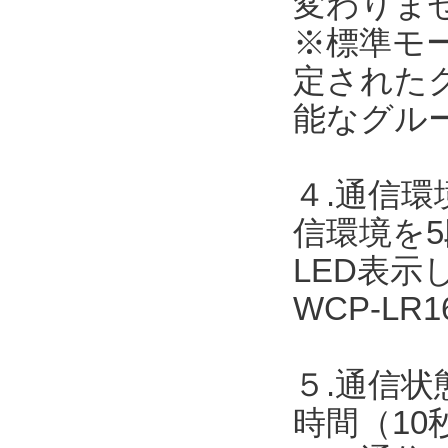
変わりま
※標準モ
定された
能なグル
４.通信
信環境を
LED表
WCP-L
５.通信状
時間（10