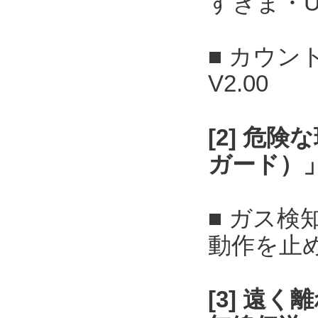
すきま・U
■ カウン
V2.00
[2] 危
ガード）
■ ガス
動作を止
[3] 遠