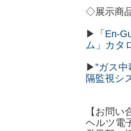
◇展示商
▶
「En-
ム」カタ
▶
”ガス
隔監視シ
【お問い
ヘルツ電子株式会