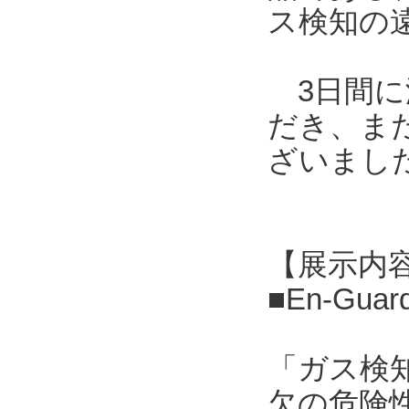
ス検知の
3日間に
だき、ま
ざいまし
【展示内
■En-G
「ガス検
欠の危険