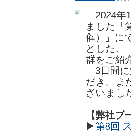
2024年
ました「第
催）」に
とした、
群をご紹
3日間に
だき、ま
ざいまし
【弊社ブ
▶
第8回 