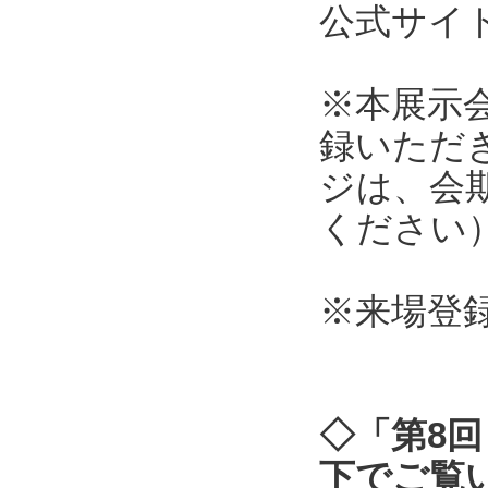
公式サ
※本展示
録いただ
ジは、会
ください
※来場登
◇「第8回
下でご覧