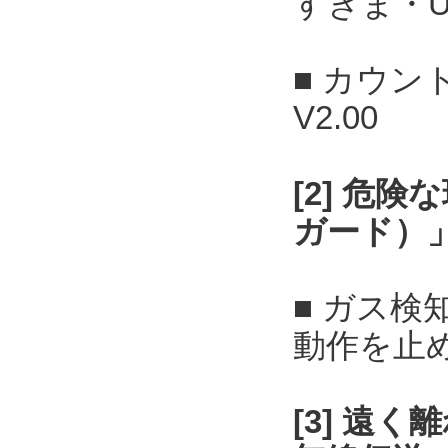
すきま・U
■ カウン
V2.00
[2] 危
ガード）
■ ガス
動作を止
[3] 遠