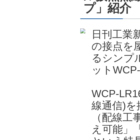
プ」紹介
日刊工業新
の接点を屋
るシンプ
ットWCP
WCP-LR
線通信)
（配線工事
え可能」「