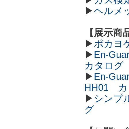
▶
ヘルメ
【展示商
▶
ポカヨ
▶
En-G
カタログ
▶
En-G
HH01 
▶
シンプル
グ