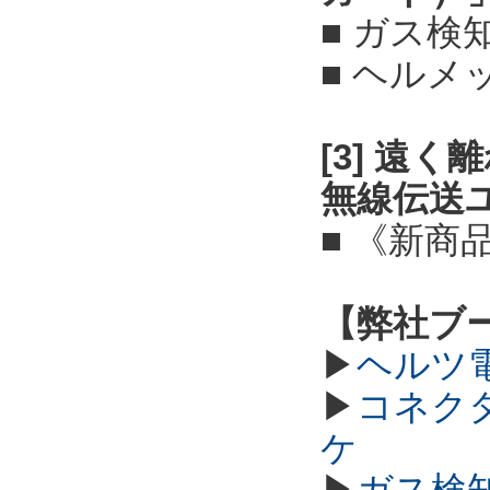
■ ガス検
■ ヘル
[3] 遠
無線伝送
■ 《新商
【弊社ブ
▶
ヘルツ
▶
コネク
ケ
▶
ガス検