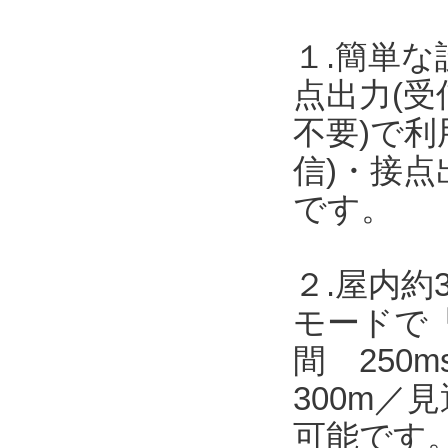
１.簡単な
点出力(受
不要)で
信)・接点
です。
２.屋内約
モードで「
間 250
300m／
可能です