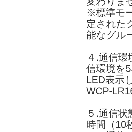
変わりま
※標準モ
定された
能なグル
４.通信
信環境を
LED表
WCP-L
５.通信状
時間（10