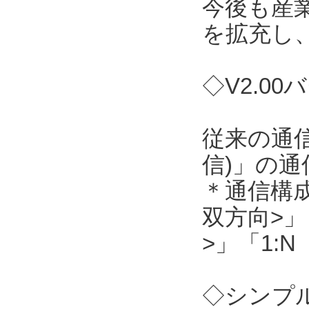
今後も産
を拡充し
◇V2.0
従来の通信
信)」の
＊通信構成
双方向>」
>」「1:
◇シンプル