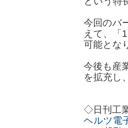
という特
今回のバ
えて、「1
可能とな
今後も産
を拡充し
◇日刊工
ヘルツ電