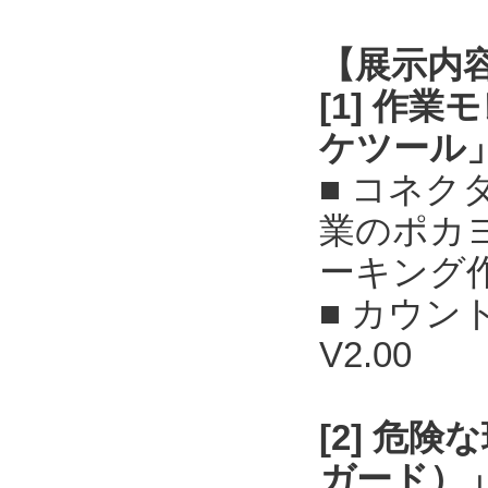
【展示内
[1] 作
ケツール
■ コネ
業のポカ
ーキング
■ カウン
V2.00
[2] 危
ガード）