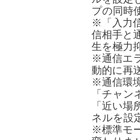
プの同時
※「入力
信相手と
生を極力
※通信エ
動的に再
※通信環
「チャンネ
「近い場所
ネルを設
※標準モ