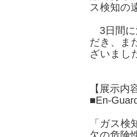
ス検知の
3日間に
だき、ま
ざいまし
【展示内
■En-G
「ガス検
欠の危険