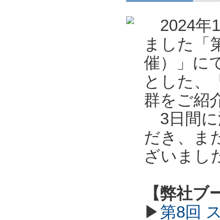
2024年
ました「第
催）」に
とした、
群をご紹
3日間に
だき、ま
ざいまし
【弊社ブ
▶
第8回 