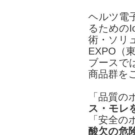
ヘルツ電
るためのI
術・ソリ
EXPO
ブースで
商品群を
「品質の
ス・モレ
「安全の
酸欠の危