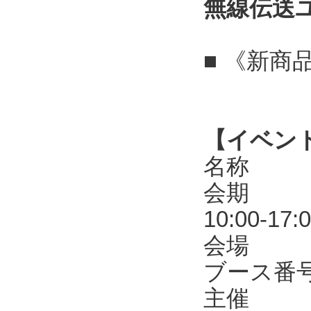
無線伝送
■ 《新商
【イベン
名称 第
会期 20
10:00-17:
会場 東
ブース番号
主催 R