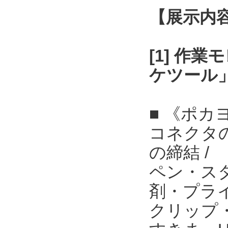
【展示内
[1] 作
ケツール
■ 《ポカ
コネクタ
の締結 /
ペン・ス
剤・プライ
クリップ