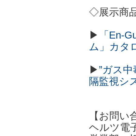
◇展示商
▶
「En-
ム」カタ
▶
”ガス
隔監視シ
【お問い
ヘルツ電子株式会