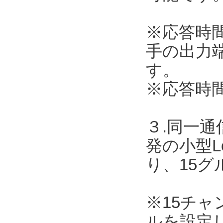
※応答時
手の出力
す。
※応答時
３.同一
発の小型L
り、15
※15チ
ルを設定