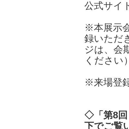
公式サ
※本展示
録いただ
ジは、会
ください
※来場登
◇「第8回
下でご覧