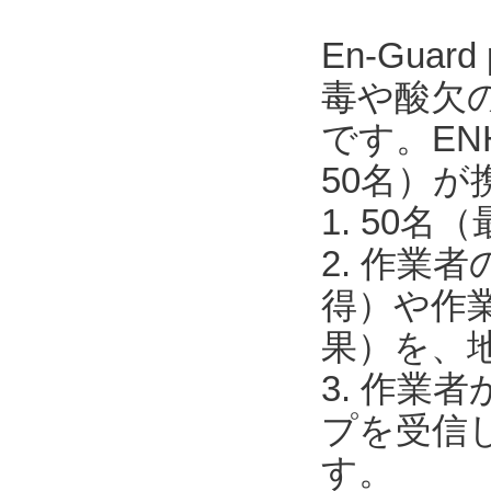
En-Guar
毒や酸欠の
です。EN
50名）が
1. 50
2. 作業
得）や作
果）を、
3. 作
プを受信
す。