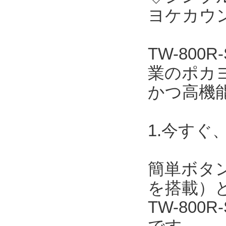
ヨケカウン
TW-800
業のポカ
かつ高機
1.今すぐ
簡単ボタ
を搭載）
TW-800