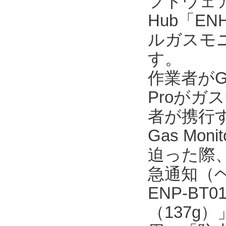
フトウェア「En
Hub「E
ルガスモニタ
す。
作業者がGX
Proが
者が携行するE
Gas M
迫った際、
急通知（
ENP-B
（137g