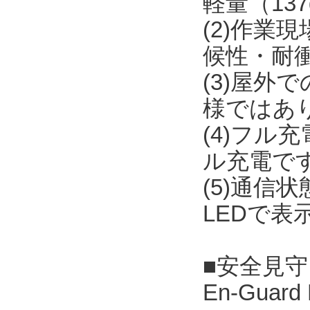
軽量（13
(2)作
候性・耐
(3)屋外
様ではあ
(4)フル
ル充電で
(5)通
LEDで表
■安全見守りソ
En-Guar