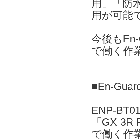
用」「防水
用が可能
今後もEn
で働く作
■En-Gua
ENP-B
「GX-3
で働く作