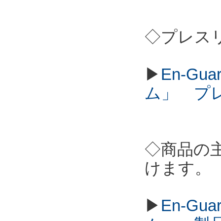
◇プレス
▶
En-G
ム」 プ
◇商品の
けます。
▶
En-G