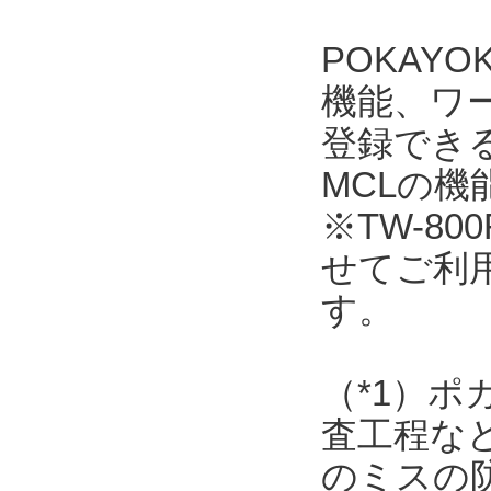
POKAY
機能、ワ
登録できるワ
MCLの
※TW-800
せてご利
す。
（*1）
査工程な
のミスの