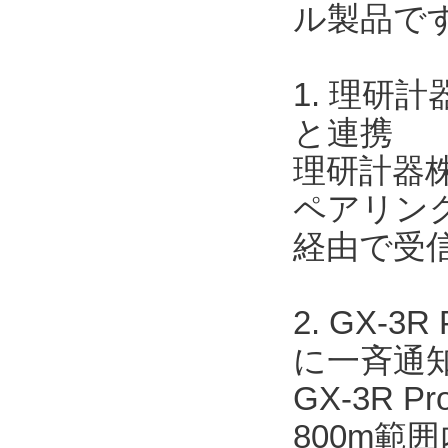
ル製品で
1. 理研
と連携
理研計器株
ペアリングす
経由で受
2. GX-
に一斉通
GX-3R 
800m範