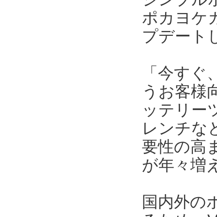
ポカヨケカ
プデートし
「今すぐ
うお客様向
ッテリー
レンチな
要性の高
が年々増
国内外の