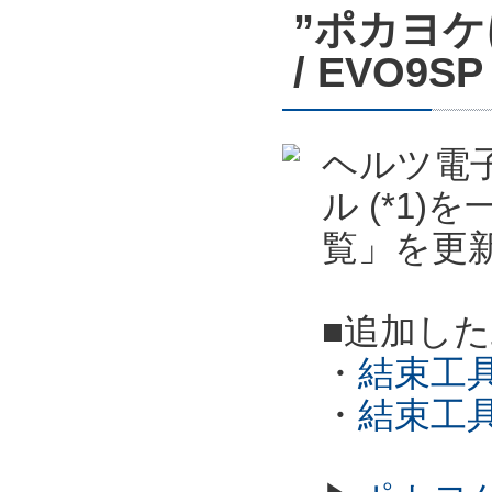
”ポカヨケ
/ EVO
ヘルツ電子
ル (*1
覧」を更
■追加し
・
結束工具
・
結束工