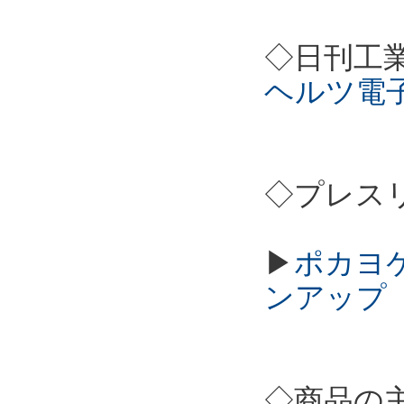
◇日刊工
ヘルツ電
◇プレス
▶
ポカヨケカ
ンアップ
◇商品の