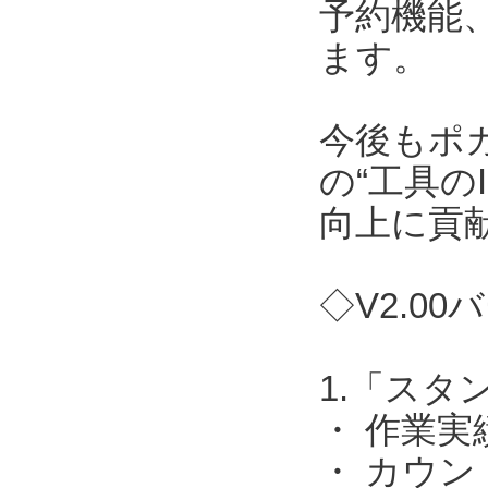
予約機能
ます。
今後もポ
の“工具の
向上に貢
◇V2.0
1.「ス
・ 作業実
・ カウ