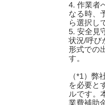
4. 作
なる時、
ら選択し
5. 安全
状況/呼
形式での
す。
（*1）弊
を必要と
ルです。
業費補助