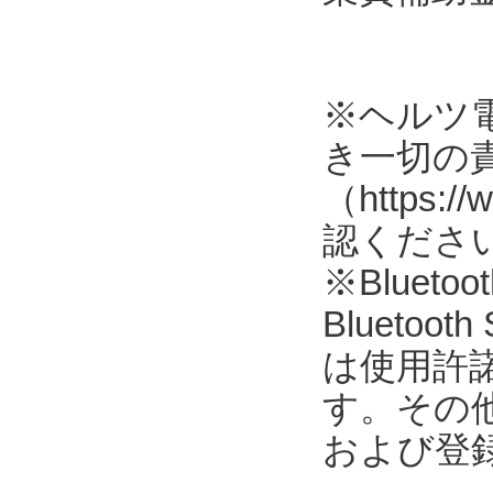
※ヘルツ
き一切の
（https://
認くださ
※Blue
Blueto
は使用許
す。その
および登