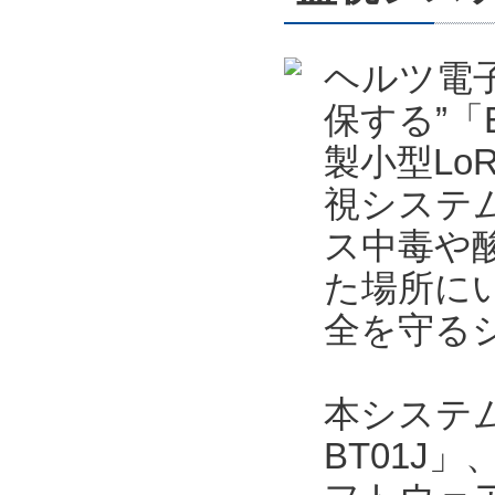
ヘルツ電
保する”「
製小型Lo
視システ
ス中毒や
た場所に
全を守る
本システムは
BT01J