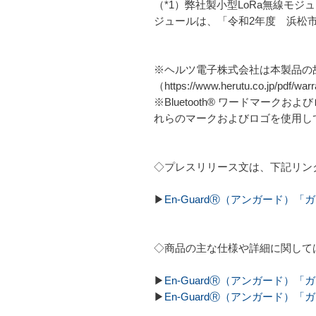
（*1）弊社製小型LoRa無線モ
ジュールは、「令和2年度 浜松
※ヘルツ電子株式会社は本製品の
（https://www.herutu.co.jp/pd
※Bluetooth® ワードマークお
れらのマークおよびロゴを使用し
◇プレスリリース文は、下記リン
▶
En-GuardⓇ（アンガード
◇商品の主な仕様や詳細に関して
▶
En-GuardⓇ（アンガード
▶
En-GuardⓇ（アンガード