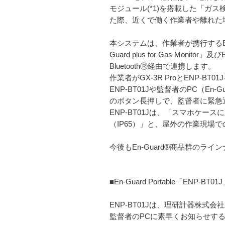
モジュール(*1)を搭載した「
た際、近くで働く作業者や離れた
本システムは、作業者が携行するEn-
Guard plus for Gas Mon
BluetoothⓇ経由で連携します。
作業者がGX-3R ProとENP-
ENP-BT01Jや監督者のPC（En-G
のボタン長押しで、監督者に緊急
ENP-BT01Jは、「スマホケ
（IP65）」と、屋外の作業現場
今後もEn-Guard®商品群の
■En-Guard Portable「ENP-B
ENP-BT01Jは、理研計器株式
監督者のPCに素早くお知らせす