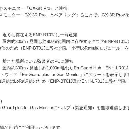
スモニター「GX-3R Pro」と連携
ター「GX-3R Pro」とペアリングすることで、GX-3R Proが出
報を、近くに存在するENP-BT01Jに一斉通知
際、屋内約300m / 見通し約800m範囲内に存在する全てのENP-B
Ra通信のため（ENP-BT01Jに弊社開発「小型LoRa無線モジュー
警報を、離れた場所にいる監督者のPCに通知
内約300m / 見通し約1,000m離れたEn-Guard Hub「ENH-LR
「En-Guard plus for Gas Monitor」にアラートを表示し
間の無線通信はLoRa通信のため（ENP-BT01J及びENH-LR01Jに弊
)
Guard plus for Gas Monitorにヘルプ（緊急通知）を無線送信し
性を損なわずにご利用いただけます。