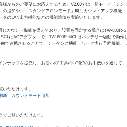
客様からのご要望にお応えするため、V2.00では、新モード「シ
」の追加や、「スタンドアロンモード」時にカウントアップ機能・
ータのLAN出力機能などの機能追加を実施いたします。
R-MCLは同じカウント機能を備えており、設置を固定する場合はTW-800R-
-SCLはACアダプタ―で、TW-800R-MCLはバッテリー駆動で動作
」とLAN経由で連携させることで、シーケンス機能、ワーク実行予約機
ンナップを拡充し、お使いの“工具のIoT化”のお手伝いを通じて
覧いただけます。
刷新 カウントモード追加
クでご覧いただけます。