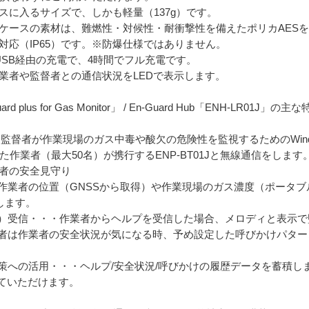
ースに入るサイズで、しかも軽量（137g）です。
・ケースの素材は、難燃性・対候性・耐衝撃性を備えたポリカAES
塵対応（IP65）です。※防爆仕様ではありません。
・USB経由の充電で、4時間でフル充電です。
作業者や監督者との通信状況をLEDで表示します。
us for Gas Monitor」 / En-Guard Hub「ENH-LR01J」の主
s Monitorは、監督者が作業現場のガス中毒や酸欠の危険性を監視するためのW
離れた作業者（最大50名）が携行するENP-BT01Jと無線通信をします
作業者の安全見守り
・作業者の位置（GNSSから取得）や作業現場のガス濃度（ポータ
します。
通知）受信・・・作業者からヘルプを受信した場合、メロディと表示
監督者は作業者の安全状況が気になる時、予め設定した呼びかけパタ
対策への活用・・・ヘルプ/安全状況/呼びかけの履歴データを蓄積し
ていただけます。