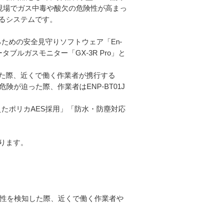
業現場でガス中毒や酸欠の危険性が高まっ
るシステムです。
見守るための安全見守りソフトウェア「En-
社製ポータブルガスモニター「GX-3R Pro」と
検知した際、近くで働く作業者が携行する
業者に危険が迫った際、作業者はENP-BT01J
備えたポリカAES採用」「防水・防塵対応
参ります。
の危険性を検知した際、近くで働く作業者や