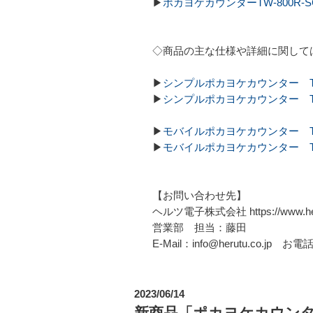
▶
ポカヨケカウンターTW-800R-
◇商品の主な仕様や詳細に関して
▶
シンプルポカヨケカウンター TW
▶
シンプルポカヨケカウンター TW
▶
モバイルポカヨケカウンター TW
▶
モバイルポカヨケカウンター TW
【お問い合わせ先】
ヘルツ電子株式会社 https://www.heru
営業部 担当：藤田
E-Mail：info@herutu.co.jp お電話
2023/06/14
新商品「ポカヨケカウンター（