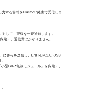
力する警報をBluetooth経由で受信しま
T01Jに対して、警報を一斉通知します。
ル」を内蔵）、通信費はかかりません。
01J」に警報を送信し、ENH-LR01JがUSB
ます。
社開発「小型LoRa無線モジュール」を内蔵）、
ます。