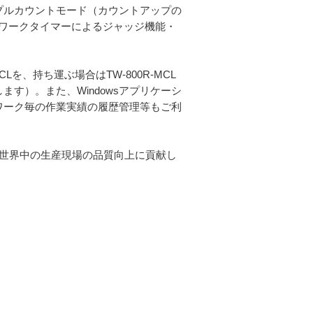
ンプルカウントモード（カウントアップの
ワークタイマーによるジャッジ機能・
SCLを、持ち運ぶ場合はTW-800R-MCL
します）。また、Windowsアプリケーシ
能、ワーク毎の作業実績の履歴管理等もご利
、世界中の生産現場の品質向上に貢献し