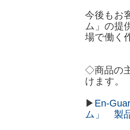
今後もお
ム」の提
場で働く
◇商品の
けます。
▶
En-G
ム」 製