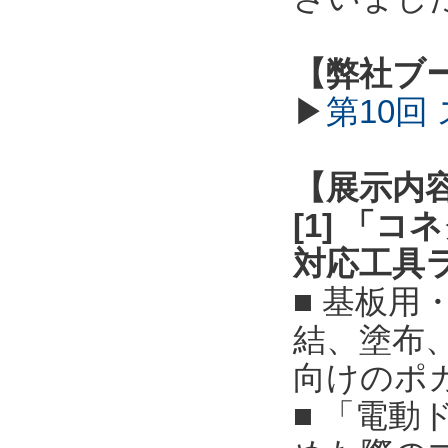
【弊社ブ
▶
第10回
【展示内
[1] 「
対応工具
■ 基板
結、塗布
向けのポ
■ 「電