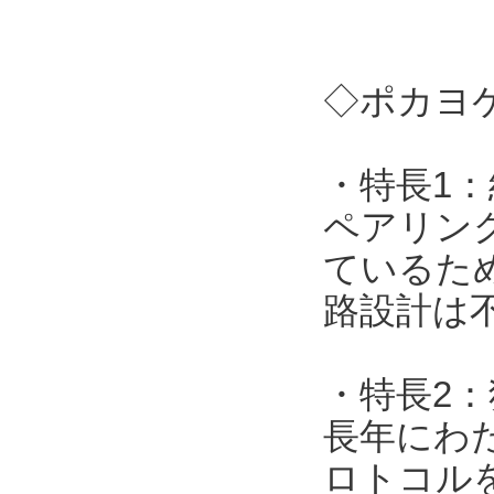
◇ポカヨケ
・特長1
ペアリン
ているた
路設計は
・特長2
長年にわ
ロトコル