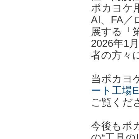
ポカヨケ
AI、F
展する「第
2026年
者の方々
当ポカヨ
ート工場E
ご覧くだ
今後もポ
の“工具の