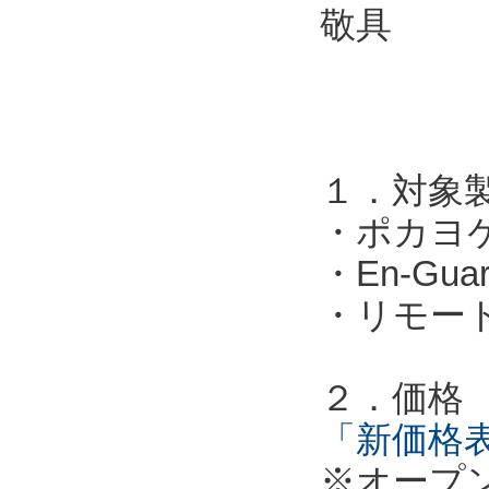
敬具
１．対象
・ポカヨ
・En-G
・リモー
２．価格
「新価格表
※オープ