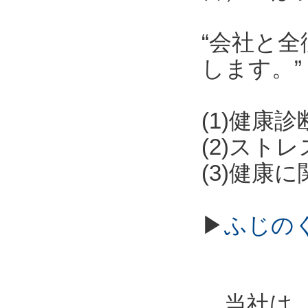
“会社と
します。”
(1)健康
(2)スト
(3)健康
▶
ふじの
当社は、