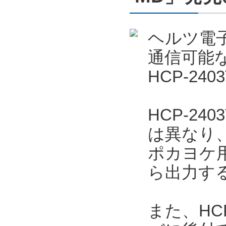
ヘルツ電
通信可能
HCP-24
HCP-2
は異なり
ポカヨケ
ら出力す
また、HC