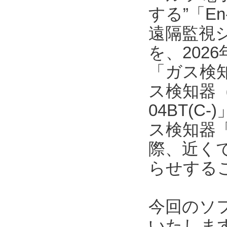
する”「E
遠隔監視
を、202
「ガス検
ス検知器（
04BT(
ス検知器「
際、近く
らせする
今回のソ
いたしま