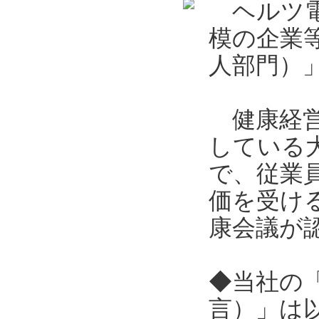
ヘルツ電
模の企業
人部門）
健康経営
している
で、従業
価を受け
康会議が
◆当社の
言）」は