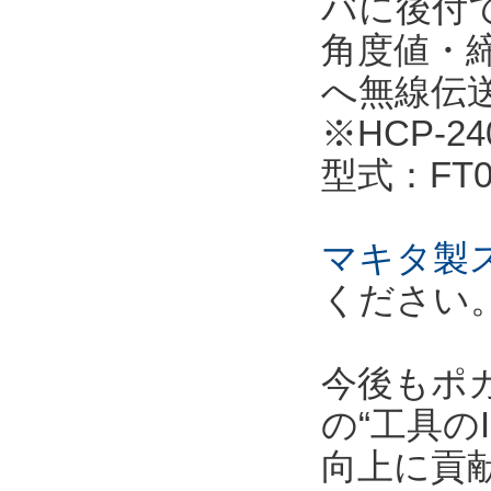
バに後付
角度値・
へ無線伝
※HCP-
型式：FT06
マキタ製
ください
今後もポ
の“工具の
向上に貢