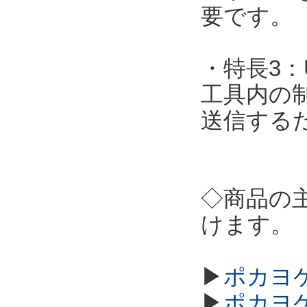
要です。
・特長3：
工具内の
送信する
◇商品の
けます。
▶
ポカヨケ
▶
ポカヨケ