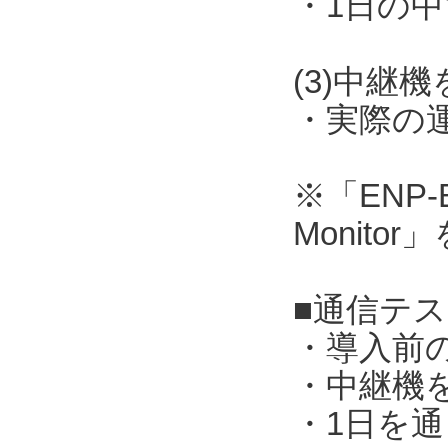
・1日の
(3)中継
・実際の
※「ENP-B
Monito
■通信テ
・導入前
・中継機
・1日を