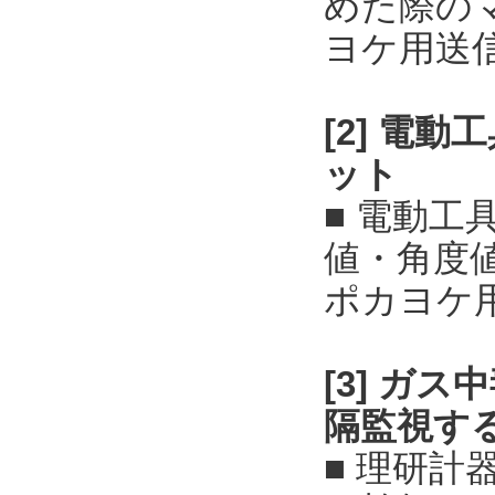
めた際の
ヨケ用送
[2] 電
ット
■ 電動
値・角度
ポカヨケ
[3] ガ
隔監視す
■ 理研