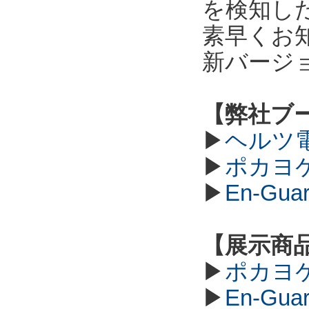
を検知し
素早くお
新バージ
【弊社ブ
▶
ヘルツ
▶
ポカヨ
▶
En-G
【展示商
▶
ポカヨ
▶
En-G