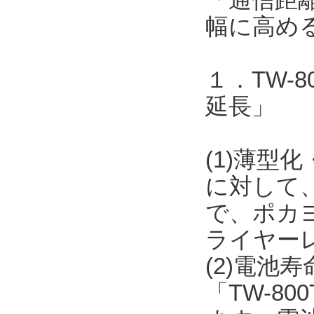
幅に高め
１．TW-
延長」
(1)薄型化
に対して
で、ポカ
ライヤー
(2)電池
「TW-8