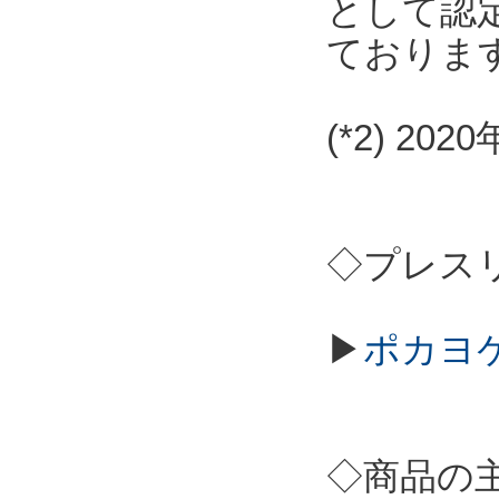
として認
ておりま
(*2) 2
◇プレス
▶
ポカヨケ
◇商品の