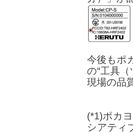
今後もポ
の“工具（
現場の品
(*1)ポ
シアティ