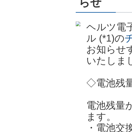
らせ
ヘルツ電子
ル (*1)の
お知らせ
いたしま
◇電池残
電池残量
ます。
・電池交