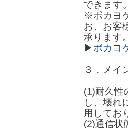
できます
※ポカヨ
お、お客
承ります
▶
ポカヨ
３．メイ
(1)耐
し、壊れ
用してお
(2)通信