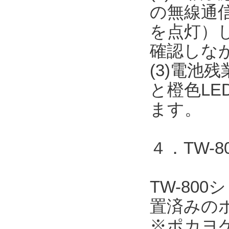
の無線通信
を点灯）
確認しな
(3)電池
と橙色L
ます。
４．TW-
TW-80
置済みの
※ポカヨ