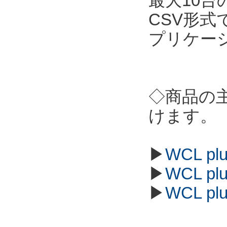
最大10
CSV形
プリケー
◇商品の
けます。
▶
WCL p
▶
WCL p
▶
WCL p