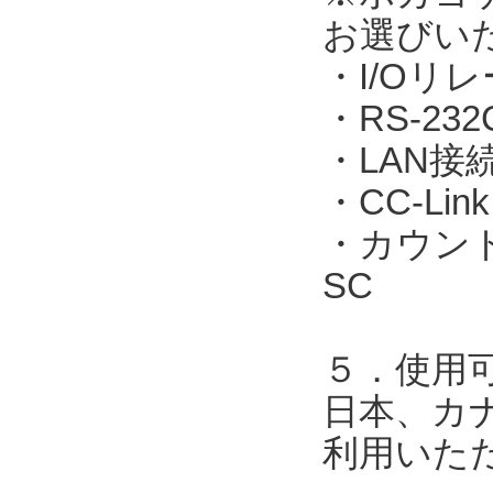
お選びい
・I/Oリレ
・RS-23
・LAN接続：
・CC-Link
・カウント表
SC
５．使用
日本、カ
利用いた