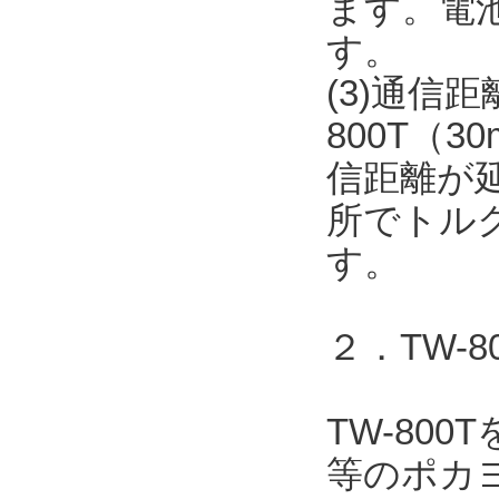
ます。電
す。
(3)通信
800T（
信距離が
所でトル
す。
２．TW-
TW-80
等のポカヨ