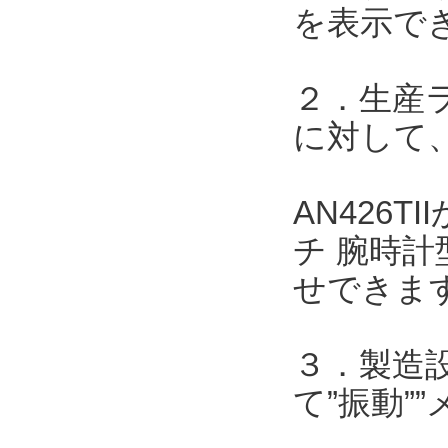
を表示で
２．生産
に対して、
AN426
チ 腕時計
せできま
３．製造
て”振動”