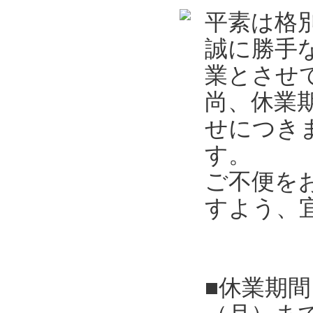
平素は格
誠に勝手
業とさせ
尚、休業
せにつき
す。
ご不便を
すよう、
■休業期間