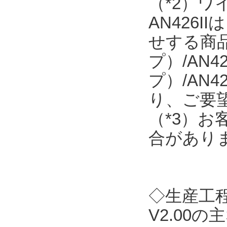
（*2）
AN426
せする商品で
プ）/AN4
プ）/AN
り、ご要
（*3）
合があり
◇生産工程支
V2.00の