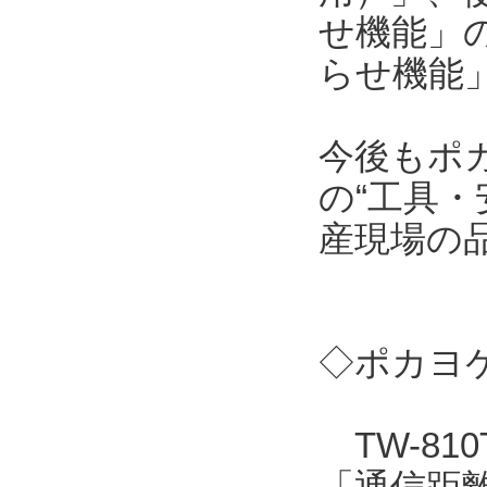
せ機能」
らせ機能
今後もポ
の“工具・
産現場の
◇ポカヨケ
TW-81
「通信距