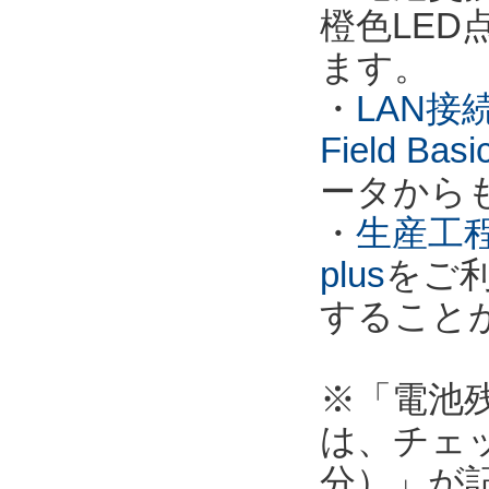
橙色LE
ます。
・
LAN接
Field Ba
ータから
・
生産工程
plus
をご
すること
※「電池
は、チェ
分）」が