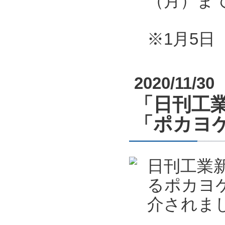
（月）ま
※1月5
2020/11/30
「日刊工業
「ポカヨケ
日刊工業新
るポカヨケ
介されま