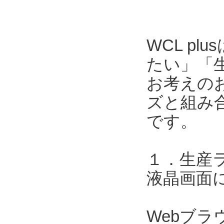
WCL p
たい」「
お考えのお
ズと組み合
です。
１．生産
液晶画面
Webブ