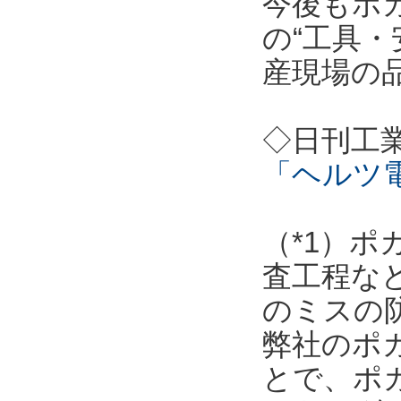
今後もポ
の“工具・
産現場の
◇日刊工
「ヘルツ
（*1）
査工程な
のミスの
弊社のポ
とで、ポ