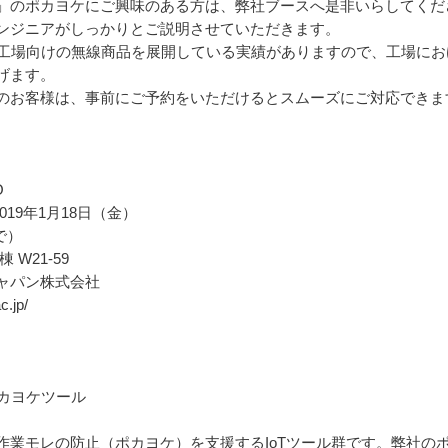
のポカヨケにご興味のある方は、弊社ブースへ是非いらしてくだ
ンジニアがしっかりとご説明させていただきます。
工場向けの無線商品を展開している実績がありますので、工場にお
げます。
お客様は、事前にご予約をいただけるとスムーズにご対応できま
O
019年1月18日（金）
まで）
W21-59
ャパン株式会社
.jp/
ポカヨケツール
業モレの防止（ポカヨケ）を支援するIoTツール群です。弊社の