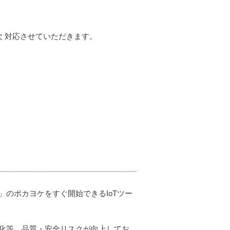
 対応させていただきます。
安全」のポカヨケをすぐ開始できるIoTツー
化等、品質・安全リスクが向上してお