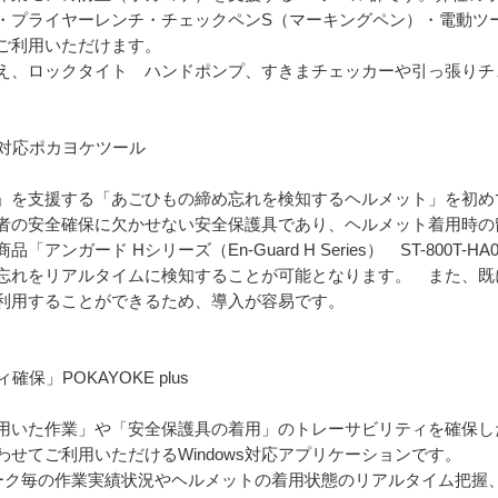
・プライヤーレンチ・チェックペンS（マーキングペン）・電動ツ
ご利用いただけます。
え、ロックタイト ハンドポンプ、すきまチェッカーや引っ張りチ
」対応ポカヨケツール
を支援する「あごひもの締め忘れを検知するヘルメット」を初め
者の安全確保に欠かせない安全保護具であり、ヘルメット着用時の
ンガード Hシリーズ（En-Guard H Series） ST-800T
忘れをリアルタイムに検知することが可能となります。 また、既
利用することができるため、導入が容易です。
保」POKAYOKE plus
いた作業」や「安全保護具の着用」のトレーサビリティを確保した
せてご利用いただけるWindows対応アプリケーションです。
て、ワーク毎の作業実績状況やヘルメットの着用状態のリアルタイム把