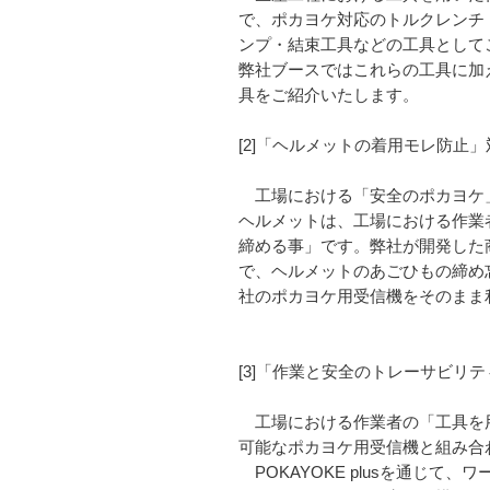
で、ポカヨケ対応のトルクレンチ
ンプ・結束工具などの工具として
弊社ブースではこれらの工具に加
具をご紹介いたします。
[2]「ヘルメットの着用モレ防止
工場における「安全のポカヨケ」
ヘルメットは、工場における作業
締める事」です。弊社が開発した商品「ア
で、ヘルメットのあごひもの締め
社のポカヨケ用受信機をそのまま
[3]「作業と安全のトレーサビリティ確
工場における作業者の「工具を用
可能なポカヨケ用受信機と組み合わ
POKAYOKE plusを通じ