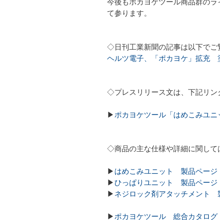
今後もポカヨケツール商品群のライ
て参ります。
◇日刊工業新聞の記事は以下でご
ヘルツ電子、「ポカヨケ」拡充 
◇プレスリリース文は、下記リン
▶
ポカヨケツール「はめこみユニ
◇商品の主な仕様や詳細に関して
▶
はめこみユニット 製品ページ
▶
ひっぱりユニット 製品ページ
▶
ネジロック剤アタッチメント 
▶
ポカヨケツール 総合カタログ