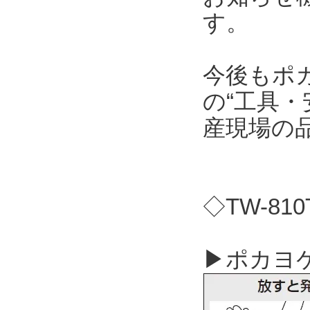
す。
今後もポ
の“工具・
産現場の
◇TW-81
▶ポカヨケ