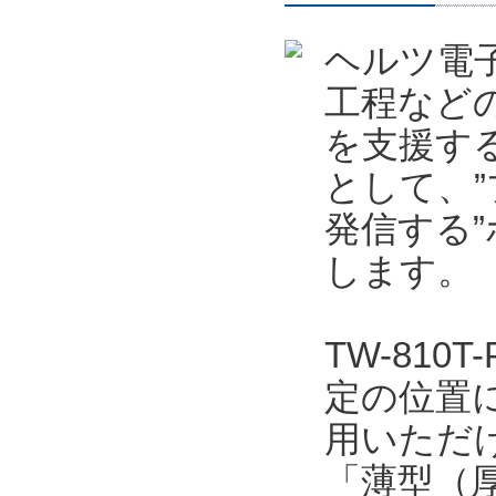
ヘルツ電
工程など
を支援する
として、
発信する”
します。
TW-81
定の位置
用いただ
「薄型（厚