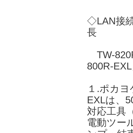
◇LAN接
長
TW-82
800R-
１.ポカヨ
EXLは、
対応工具
電動ツー