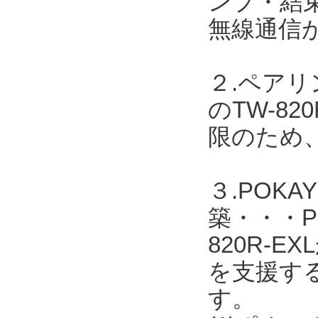
ンプ・結
無線通信
２.ペア
のTW-8
限のため
３.POK
築・・・PO
820R-
を支援す
す。