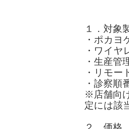
１．対象
・ポカヨ
・ワイヤ
・生産管
・リモー
・診察順
※店舗向
定には該
２．価格