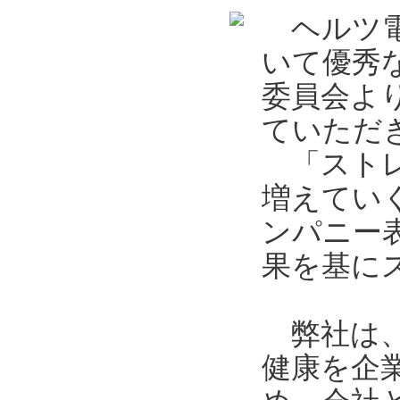
ヘルツ電
いて優秀
委員会よ
ていただ
「ストレ
増えてい
ンパニー
果を基に
弊社は、
健康を企