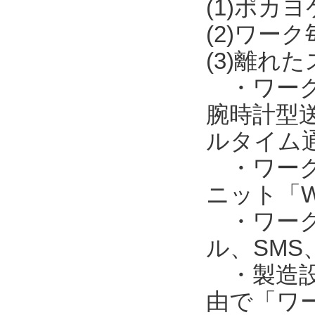
(1)ポカ
(2)ワー
(3)離れ
・ワークの
腕時計型送
ルタイム
・ワークの
ニット「W
・ワークの
ル、SM
・製造設備
由で「ワー