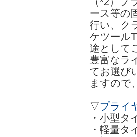
（*2）
ース等の
行い、ク
ケツールT
途として
豊富なラ
てお選び
ますので
▽
プライ
・小型タイプ
・軽量タイプ