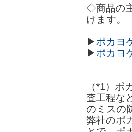
◇商品の
けます。
▶
ポカヨケ
▶
ポカヨ
（*1）
査工程な
のミスの
弊社のポ
とで、ポ