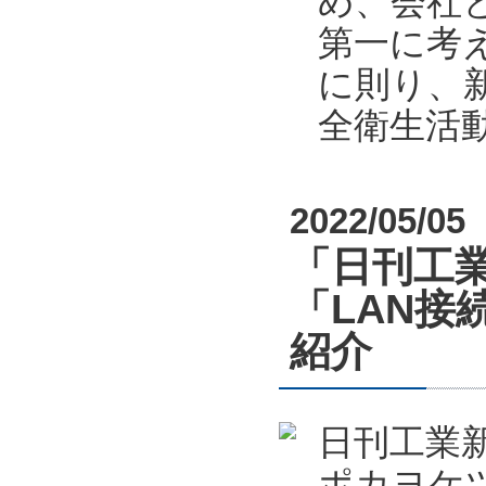
め、会社
第一に考
に則り、新
全衛生活
2022/05/05
「日刊工業
「LAN接
紹介
日刊工業新
ポカヨケツ