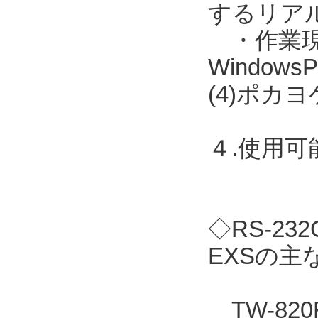
するリア
・作業現場に
Windo
(4)ポカ
４.使用
◇RS-2
EXSの主
TW-82