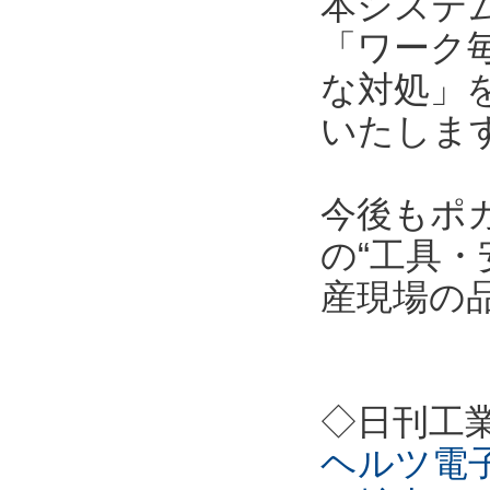
本システ
「ワーク
な対処」
いたしま
今後もポ
の“工具・
産現場の
◇日刊工
ヘルツ電