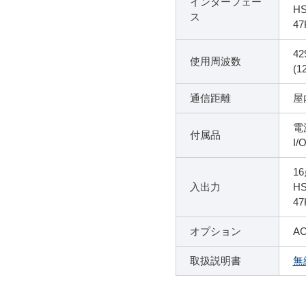
インターフェー
H
ス
4
42
使用周波数
(1
通信距離
屋
電
付属品
I
1
入出力
H
4
オプション
A
取扱説明書
無