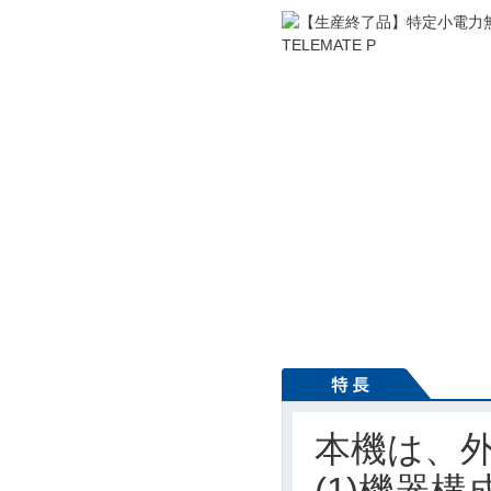
本機は、
(1)機器構