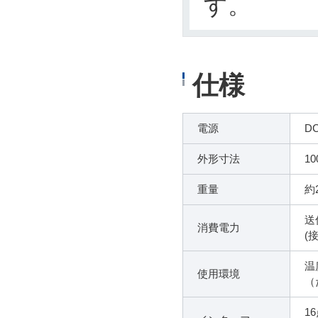
す。
仕様
電源
DC
外形寸法
1
重量
約2
送
消費電力
(
温
使用環境
（
1