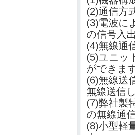
(2)通信
(3)電波
の信号入
(4)無線
(5)ユニ
ができま
(6)無線
無線送信
(7)弊社製
の無線通
(8)小型