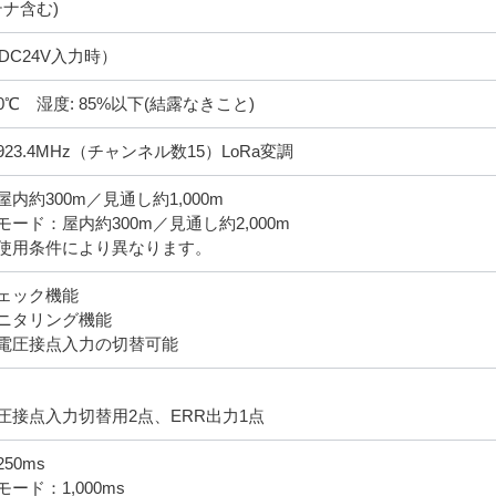
テナ含む)
（DC24V入力時）
～ 60℃ 湿度: 85%以下(結露なきこと)
～923.4MHz（チャンネル数15）LoRa変調
内約300m／見通し約1,000m
ード：屋内約300m／見通し約2,000m
使用条件により異なります。
ェック機能
ニタリング機能
電圧接点入力の切替可能
圧接点入力切替用2点、ERR出力1点
50ms
ード：1,000ms