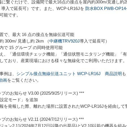
を設備に繋ぐだけで、設備間で最大16点の接点を屋内約300m/見通し
 導入で延長可）です。また、WCP-LR16Jを
防水BOX PWB-OP14-
可能です。
置で、最大 16 点の接点を無線伝送可能
300m/ 見通し約 2km （
中継機TRV920J
導入で延長可）
で 15 グループ の同時使用可能
え、「通信環境チェック機能」「通信状態モニタリング機能」「有
しており、産業現場における様々な無線化でご利用いただけます。
事例は、
シンプル接点無線伝送ユニット WCP-LR16J 商品説明
も
介動画
をご覧ください。
のお知らせ V3.00 (2025/9/25リリース) ***
d連携設定モード」を追加
報を発報した際、離れた場所に設置されたWCP-LR16Jを経由して
のお知らせ V2.11 (2024/7/12リリース) ***
ョン2.11(2024年7月12日以降の出荷品)とV2.10以前の機器