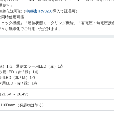
通信> 」
で無線伝送可能（
中継機TRV920J
導入で延長可）
の同時使用可能
チェック機能」「通信状態モニタリング機能」「有電圧・無電圧接
様々な無線化でご利用いただけます。
（緑）1点、通信エラー用LED（赤）1点
用LED（赤 / 緑）1点
ニタ用LED（赤 / 緑）1点
モニタ用LED（赤 / 緑）1点
21.6V ～ 26.4V）
H ×110Dmm（突起物は除く)