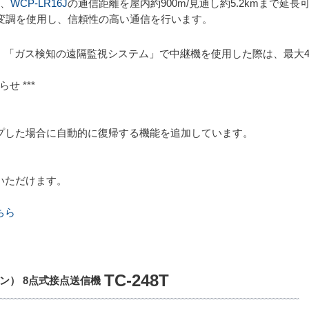
き、
WCP-LR16J
の通信距離を屋内約900m/見通し約5.2kmまで延長
Ra変調を使用し、信頼性の高い通信を行います。
）「ガス検知の遠隔監視システム」で中継機を使用した際は、最大
せ ***
）
プした場合に自動的に復帰する機能を追加しています。
いただけます。
ちら
TC-248T
ン） 8点式接点送信機