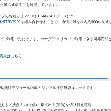
設定した際の通信不可を解消しています。
のお知らせ V2.10 (2024/6/24リリース) ***
機TRV920J
を組み合わせることで、通信距離を屋内約900m/見通し
でご利用いただけます。カナダ/アメリカでご利用できる同等商品
購入はこちら
型LoRa無線モジュール内蔵のシンプル接点無線ユニットです。
える／接点入力(送信)・接点出力(受信)を切り替え可能
を片方向>」「 1:1 <接点8点を双方向>」「 1:4 <接点4点を片方向