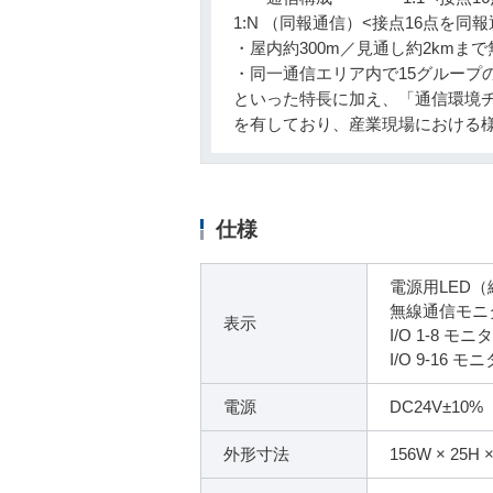
1:N （同報通信）<接点16点を同報
・屋内約300m／見通し約2kmま
・同一通信エリア内で15グループ
といった特長に加え、「通信環境
を有しており、産業現場における
仕様
電源用LED
無線通信モニタ
表示
I/O 1-8 モ
I/O 9-16 
電源
DC24V±10%（
外形寸法
156W × 25