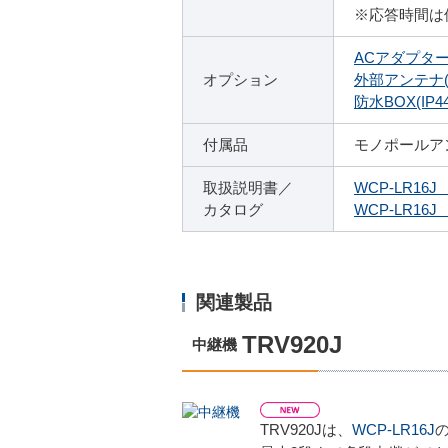
※応答時間は
ACアダプター 
オプション
外部アンテナ(ケ
防水BOX(IP44
付属品
モノポールア
取扱説明書／
WCP-LR16
カタログ
WCP-LR16
関連製品
TRV920J
中継機
TRV920Jは、
WCP-LR16J