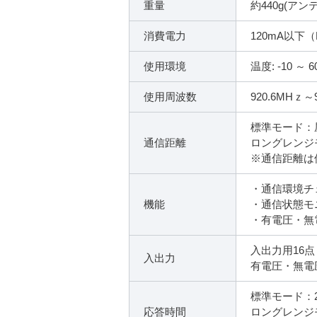
重量
約440g(アン
消費電力
120mA以下
使用環境
温度: -10 
使用周波数
920.6MHｚ
標準モード：屋
通信距離
ロングレンジモ
※通信距離は
・通信環境チ
機能
・通信状態モ
・有電圧・無
入出力用16点
入出力
有電圧・無電
標準モード：2
応答時間
ロングレンジモ