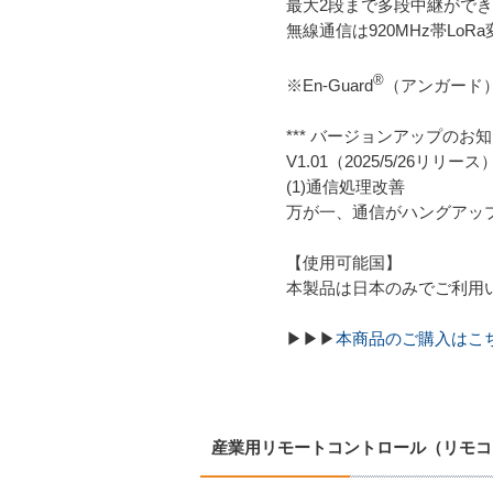
最大2段まで多段中継がで
無線通信は920MHz帯Lo
®
※En-Guard
（アンガード
*** バージョンアップのお知ら
V1.01（2025/5/26リリース
(1)通信処理改善
万が一、通信がハングアッ
【使用可能国】
本製品は日本のみでご利用
▶▶▶
本商品のご購入はこ
産業用リモートコントロール（リモコ