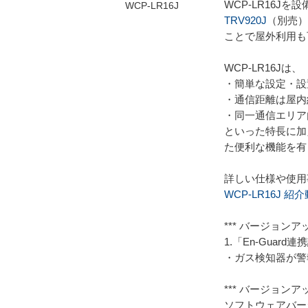
WCP-LR16J
TRV920J
（別売）
ことで屋外利用も
WCP-LR16Jは、
・簡単な設定・設
・通信距離は屋内約 
・同一通信エリア内
といった特長に加
た便利な機能を有
詳しい仕様や使用
WCP-LR16J 紹
*** バージョンアップ
1.「En-Guar
・ガス検知器が警
*** バージョンアップ
ソフトウェアバージ