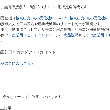
8Tは、無電圧接点入力8点式のリモコン用接点送信機です。
用受信機（
接点出力2点の受信機RC-242R
、
接点出力8点の受信機RC-
の接点入力で工場設備や産業機械等のリモート制御が可能です。
リモート制御に合わせて、リモコン用送信機・リモコン用受信機の
事例は、
産業用リモートコントロール 商品説明
もしくは
産業用リ
い。
国】日本/カナダ/アメリカ/インド
商品のご購入はこちら
、様々なケースでご利用いただけます。
停止指示