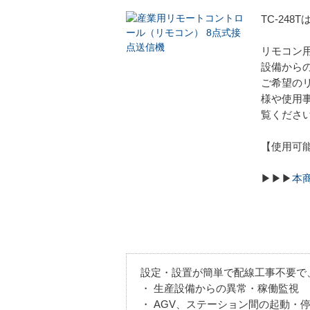
TC-24
リモコン
設備から
ご希望の
様や使用
覧くださ
【使用可能
▶▶▶
本
設定・設置が簡単で配線工事不要で
・ 生産設備からの異常・稼働監視
・ AGV、ステーション間の起動・