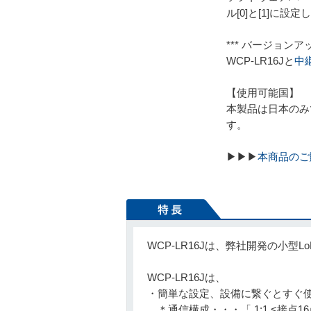
ル[0]と[1]に
*** バージョンアップ
WCP-LR16Jと
中継
【使用可能国】
本製品は日本のみ
す。
▶▶▶
本商品のご
WCP-LR16Jは、弊社開発の小
WCP-LR16Jは、
・簡単な設定、設備に繋ぐとすぐ使
＊通信構成・・・「 1:1 <接点16点