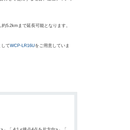
約5.2kmまで延長可能となります。
として
WCP-LR16U
をご用意していま
>」「 4:1 <接点4点を片方向>」「