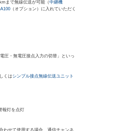
約2kmまで無線伝送が可能（
中継機
A100
（オプション）に入れていただく
電圧・無電圧接点入力の切替」といっ
しくは
シンプル接点無線伝送ユニット
警報灯を点灯
を組み合わせて使用する場合、通信チャンネ