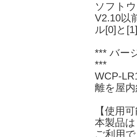
ソフトウェ
V2.1
ル[0]
*** バー
***
WCP-LR
離を屋内
【使用可
本製品は
ご利用で