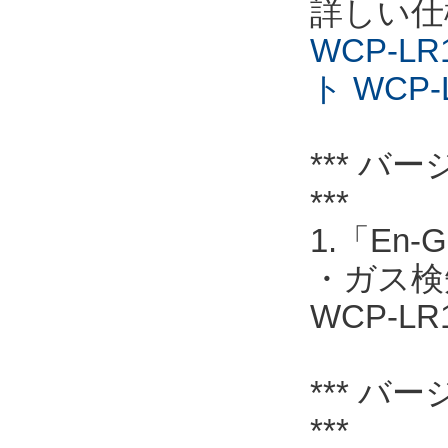
詳しい仕
WCP-L
ト WCP-
*** バー
***
1.「En
・ガス検
WCP-L
*** バー
***