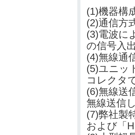
(1)機器構
(2)通信
(3)電波
の信号入
(4)無線
(5)ユニ
コレクタ
(6)無線
無線送信
(7)弊社製
および「H