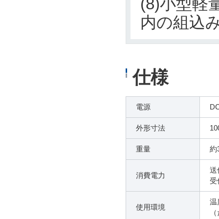
(8)小型
内の組込
仕様
電源
D
外形寸法
1
重量
約3
送
消費電力
受
温
使用環境
（