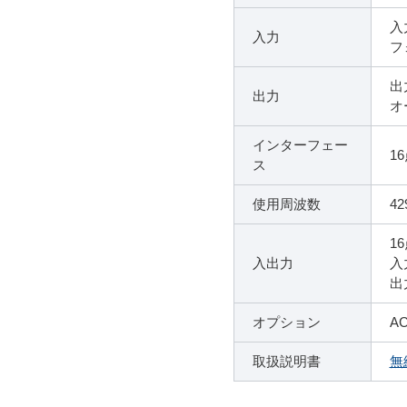
入
入力
フ
出
出力
オ
インターフェー
1
ス
使用周波数
42
1
入出力
入
出
オプション
A
取扱説明書
無