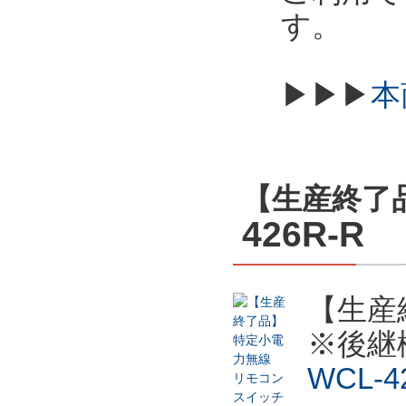
す。
▶▶▶
本
【生産終了
426R-R
【生産
※後継
WCL-4