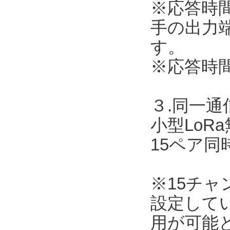
※応答時
手の出力
す。
※応答時
３.同一
小型LoR
15ペア
※15チ
設定して
用が可能