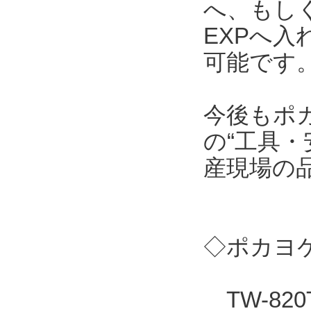
へ、もしくはT
EXPへ
可能です
今後もポ
の“工具・
産現場の
◇ポカヨケ
TW-82