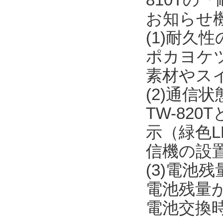
お知らせ
(1)耐久
ポカヨケ
素材やス
(2)通信
TW-82
示（緑色L
信機の設
(3)電池
電池残量が
電池交換