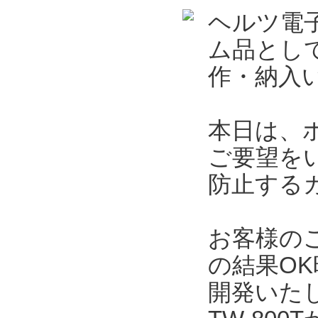
ヘルツ電
ム品とし
作・納入
本日は、
ご要望を
防止する
お客様の
の結果O
開発いた