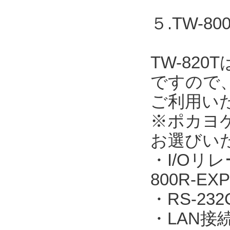
５.TW-
TW-82
ですので
ご利用い
※ポカヨ
お選びい
・I/Oリレ
800R-EXP
・RS-23
・LAN接続：