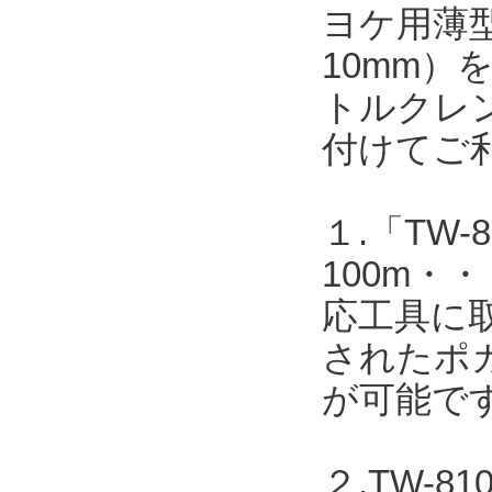
ヨケ用薄型
10mm
トルクレ
付けてご
１.「TW-8
100m
応工具に取
されたポカ
が可能で
２.TW-