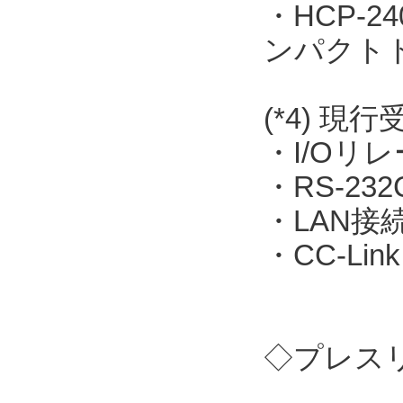
・HCP-
ンパクト
(*4) 現
・I/Oリレー
・RS-23
・LAN接続
・CC-Link
◇プレス