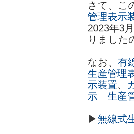
さて、こ
管理表示
2023年
りました
なお、
有線
生産管理
示装置
、
示 生産
▶
無線式生