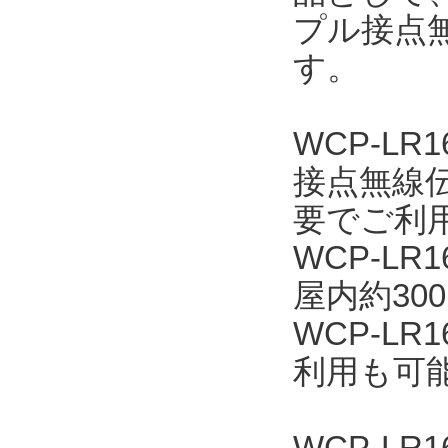
プル接点無
す。
WCP-L
接点無線
要でご利
WCP-L
屋内約30
WCP-L
利用も可
WCP-LR