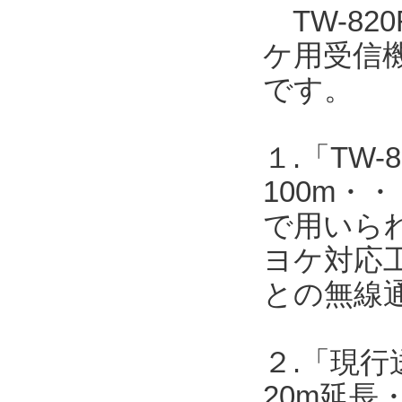
TW-820
ケ用受信機T
です。
１.「TW-8
100m・・
で用いら
ヨケ対応工
との無線
２.「現行送
20m延長