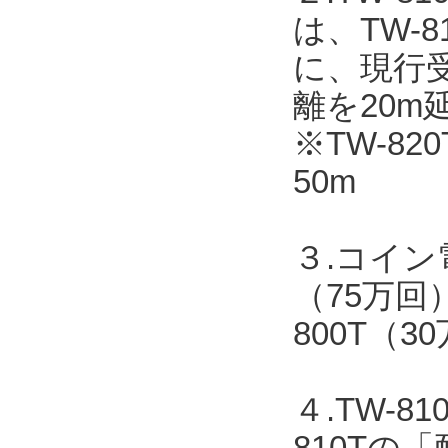
は、TW-
に、現行受
離を20m
※TW-82
50m
３.コイン
（75万回
800T（
４.TW-
810T