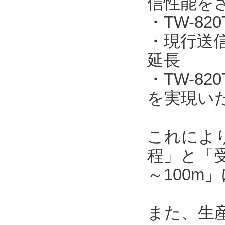
信性能を
・TW-820
・現行送信機
延長
・TW-8
を実現い
これによ
程」と「受
～100m
また、生産工