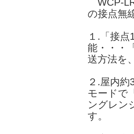
WCP-L
の接点無
１.「接点
能・・・
送方法を
２.屋内約
モードで「
ングレンジ
す。