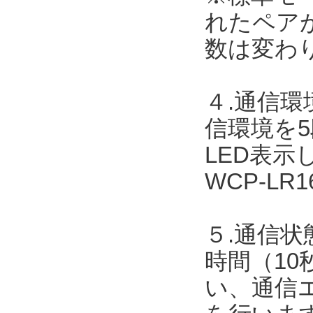
れたペア
数は変わ
４.通信
信環境を
LED表
WCP-L
５.通信状
時間（10
い、通信