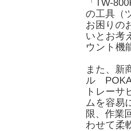
「TW-8
の工具（
お困りの
いとお考
ウント機
また、新商
ル POK
トレーサ
ムを容易
限、作業
わせて柔