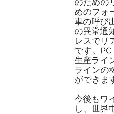
のための
めのフォ
車の呼び
の異常通
レスでリ
です。P
生産ライ
ラインの
ができま
今後もワ
し、世界