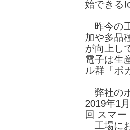
始できるI
昨今の工
加や多品
が向上し
電子は生
ル群「ポ
弊社のポカ
2019年
回 スマー
工場にお