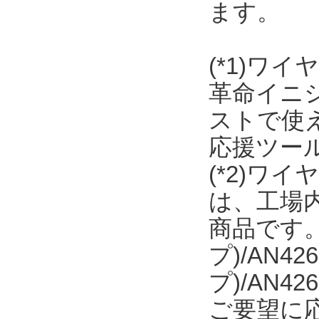
ます。
(*1)ワ
革命イニ
ストで使え
応援ツー
(*2)ワ
は、工場内
商品です。日
プ)/AN42
プ)/AN
ご要望に