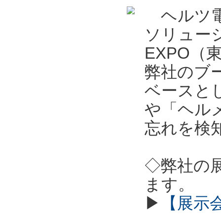
ヘルツ電
ソリュー
EXPO
弊社のブ
ベースとし
や「ヘル
忘れを検
◇弊社の
ます。
▶
【展示会