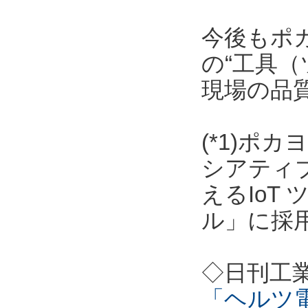
今後もポ
の“工具（
現場の品
(*1)ポ
シアティ
えるIoT
ル」に採
◇日刊工
「ヘルツ