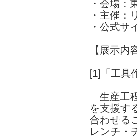
・会場：東
・主催：
・公式サイト：h
【展示内
[1]「工
生産工程
を支援す
合わせる
レンチ・