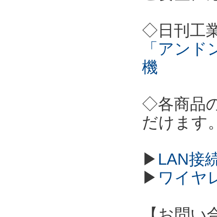
◇日刊工
「アンド
機
◇各商品
だけます
▶
LAN接
▶
ワイヤ
【お問い