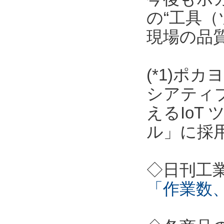
の“工具（
現場の品
(*1)ポ
シアティ
えるIoT
ル」に採
◇日刊工
「作業数