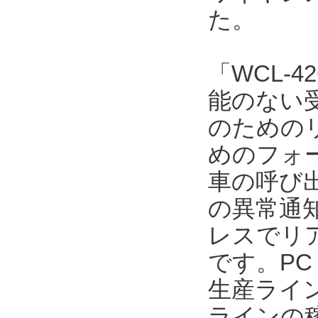
た。
「WCL-4
能のない
のための
めのフォ
車の呼び
の異常通
レスでリ
です。P
生産ライ
ラインの