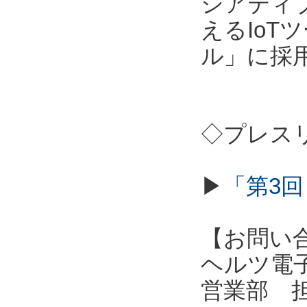
シアティ
えるIo
ル」に採
◇プレス
▶
「第3回
【お問い
ヘルツ電子株式会
営業部 