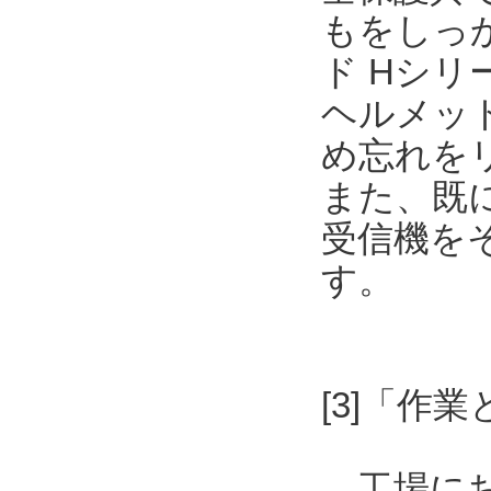
もをしっ
ド Hシリーズ
ヘルメッ
め忘れを
また、既
受信機を
す。
[3]「作
工場にお