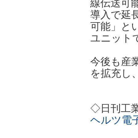
線伝送可能
導入で延
可能」と
ユニット
今後も産
を拡充し
◇日刊工
ヘルツ電