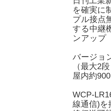
日刊工業新
を確実に
プル接点無
する中継機
ンアップ（
バージョン
（最大2段
屋内約90
WCP-LR
線通信)