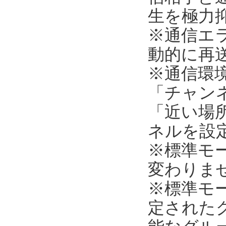
生を極力
※通信エ
動的に再
※通信環
「チャンネ
「近い場所
ネルを設
※標準モ
変わりま
※標準モ
定された