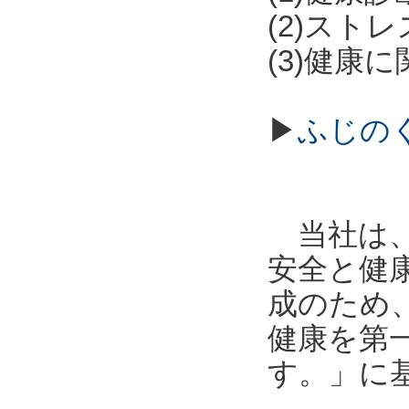
(2)スト
(3)健康
▶
ふじの
当社は、
安全と健
成のため
健康を第
す。」に