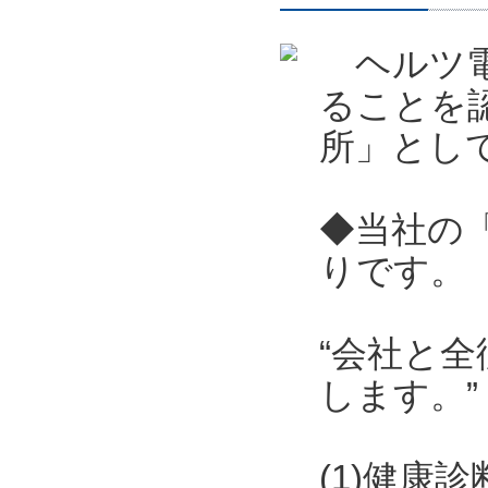
ヘルツ電
ることを
所」とし
◆当社の
りです。
“会社と
します。”
(1)健康