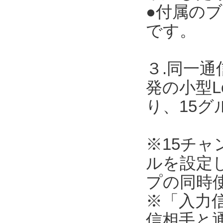
●付属の
です。
３.同一
発の小型L
り、15
※15チ
ルを設定
プの同時
※「入力
信相手と