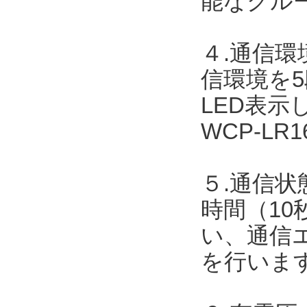
能なグル
４.通信
信環境を
LED表
WCP-L
５.通信状
時間（10
い、通信
を行いま