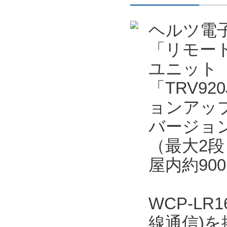
ヘルツ電
「リモー
ユニット「
「TRV92
ョンアッ
バージョン
（最大2段
屋内約90
WCP-LR
線通信)