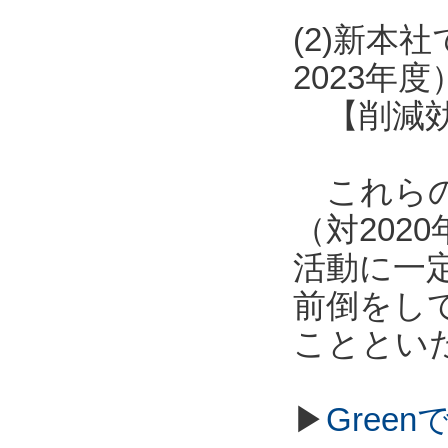
(2)新本
2023年度
【削減効果
これらの
（対20
活動に一定
前倒をし
こととい
▶
Gree