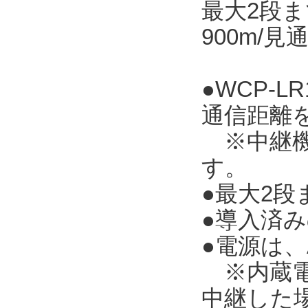
最大2段ま
900m/
●WCP-
通信距離
※中継機TR
す。
●最大2
●導入済み
●電源は
※内蔵電池
中継した場