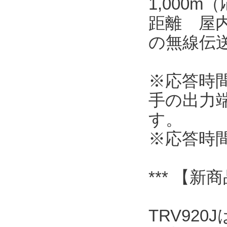
1,000
距離 屋内
の無線伝
※応答時
手の出力
す。
※応答時
*** 【新
TRV92