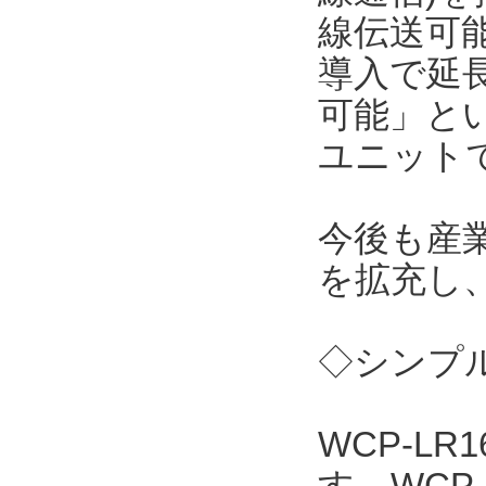
線伝送可能
導入で延
可能」と
ユニット
今後も産
を拡充し
◇シンプル
WCP-L
す。WCP