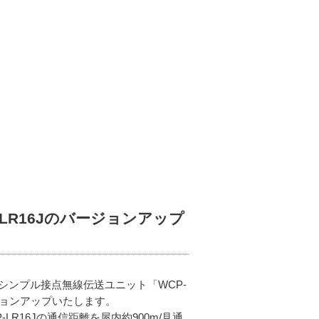
LR16Jのバージョンアップ
ンプル接点無線伝送ユニット「WCP-
ージョンアップいたします。
R16Jの通信距離を屋内約900m/見通