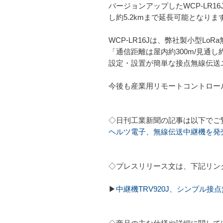
バージョンアップしたWCP-LR1
し約5.2kmまで延長可能となりま
WCP-LR16Jは、弊社製小型L
「通信距離は屋内約300m/見通
設定・設置が簡単な接点無線伝送
今後も産業用リモートコントロー
◇日刊工業新聞の記事は以下でご
ヘルツ電子、無線伝送中継機を発
◇プレスリリース文は、下記リン
▶
中継機TRV920J、シンプル接点