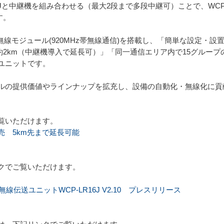
6Jと中継機を組み合わせる（最大2段まで多段中継可）ことで、WCP-L
す。
oRa無線モジュール(920MHz帯無線通信)を搭載し、「簡単な設定・
し約2km（中継機導入で延長可）」「同一通信エリア内で15グルー
ユニットです。
ルの提供価値やラインナップを拡充し、設備の自動化・無線化に貢
覧いただけます。
売 5km先まで延長可能
クでご覧いただけます。
無線伝送ユニットWCP-LR16J V2.10 プレスリリース