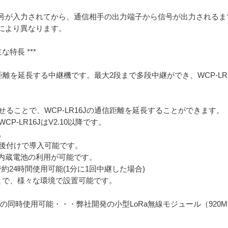
号が入力されてから、通信相手の出力端子から信号が出力されるま
により異なります。
な特長 ***
の通信距離を延長する中継機です。最大2段まで多段中継ができ、WCP-LR
合わせることで、WCP-LR16Jの通信距離を延長することができます。
P-LR16JはV2.10以降です。
。
して後付けで導入可能です。
は内蔵電池の利用が可能です。
24時間使用可能(1分に1回中継した場合)
とで、様々な環境で設置可能です。
プの同時使用可能・・・弊社開発の小型LoRa無線モジュール（920