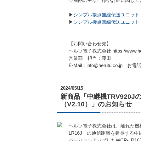
◇商品の主な仕様や詳細に関して
▶
シンプル接点無線伝送ユニット W
▶
シンプル接点無線伝送ユニット W
【お問い合わせ先】
ヘルツ電子株式会社 https://www.heru
営業部 担当：藤田
E-Mail：info@herutu.co.jp お電話
2024/05/15
新商品「中継機TRV920
（V2.10）」のお知らせ
ヘルツ電子株式会社は、離れた機
LR16J」の通信距離を延長する中継
バージョンアップしたWCP-LR1