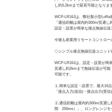
し約5.2kmまで延長可能となりま
WCP-LR16Jは、弊社製小型L
「通信距離は屋内約300m/見通
設定・設置が簡単な接点無線伝送
今後も産業用リモートコントロー
◇シンプル接点無線伝送ユニットWC
WCP-LR16Jは、設定・設置が
見通し約2kmまで無線伝送が可能
可能です。
１.簡単な設定・設置で、最大16
「接点入力(送信)・接点出力(受
２.通信距離は屋内約300m/見通
間 250ms）」、ロングレンジモ