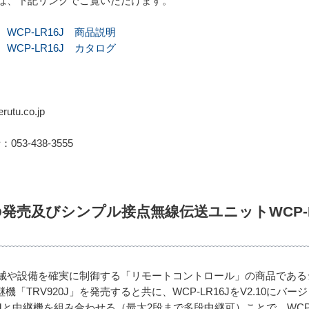
は、下記リンクでご覧いただけます。
CP-LR16J 商品説明
CP-LR16J カタログ
tu.co.jp
：053-438-3555
Jの発売及びシンプル接点無線伝送ユニットWCP-
械や設備を確実に制御する「リモートコントロール」の商品であるシ
機「TRV920J」を発売すると共に、WCP-LR16JをV2.10にバ
6Jと中継機を組み合わせる（最大2段まで多段中継可）ことで、WCP-L