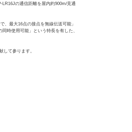
R16Jの通信距離を屋内約900m/見通
設置で、最大16点の接点を無線伝送可能」
プの同時使用可能」という特長を有した、
献して参ります。