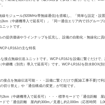
す。
oRa無線モジュール(920MHz帯無線通信)を搭載し、「簡単な設定・
し約2km（中継機導入で延長可）」「同一通信エリア内で15グルー
ユニットです。
ルの提供価値やラインナップを拡充し、設備の自動化・無線化に貢
P-LR16Jの主な特長
簡単な接点無線伝送ユニットです。WCP-LR16Jを設備に繋ぐだけで、
（中継機（別売）導入で延長可）です。WCP-LR16Jを防水BOX(
点の接点を無線伝送可能・・・設備に繋ぐだけで(配線工事不要)で
信)の切り替え」や「通信構成の変更」が可能です。
し約2km（中継機導入で延長可）・・・標準モードで「通信距離 屋内約
ードで「通信距離 屋内約300m／見通し約2,000m（応答時間 1,