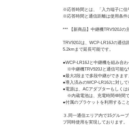
※応答時間とは、「入力端子に信
※応答時間と通信距離は使用条件
*** 【新商品】中継機TRV920Jの主
TRV920Jは、WCP-LR16J
5.2kmまで延長可能です。
●WCP-LR16Jと中継機を組み
※中継機TRV920Jと通信可能なWC
●最大2段まで多段中継ができます
●導入済みのWCP-LR16Jに対
●電源は、ACアダプターもしく
※内蔵電池は、充電時間4時間で約
●付属のブラケットを利用するこ
３.同一通信エリア内で15グルー
プ同時使用を実現しております。